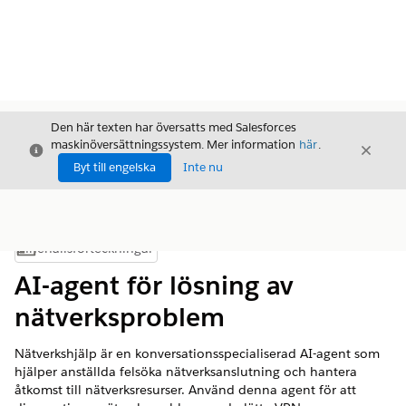
Den här texten har översatts med Salesforces
maskinöversättningssystem. Mer information
här
.
Stäng
Stäng
Stäng
Byt till engelska
Inte nu
Innehållsförteckningar
Visa innehållsförteckning
AI-agent för lösning av
nätverksproblem
Nätverkshjälp är en konversationsspecialiserad AI-agent som
hjälper anställda felsöka nätverksanslutning och hantera
åtkomst till nätverksresurser. Använd denna agent för att