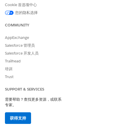
获取合格的服务目录项目
Cookie 首选项中心
执行服务目录项目流
您的隐私选择
获取产品发布卡
为员工创建事件
COMMUNITY
AppExchange
Salesforce 管理员
示例
Salesforce 开发人员
请求远程工作的 VPN 访问权限
Trailhead
情况：新员工 Olivia 需要 VPN 访问权限，才可以从家连接到公
培训
司系统。
Trust
奥利维亚:我需要设置 VPN 访问权限，以便我可以在家工
作。如何获取？
SUPPORT & SERVICES
AI 客服人员：我可以帮助您获得 VPN 访问权限。在继续之
需要帮助？查找更多资源，或联系
前，请确认您是否已完成安全意识培训并设置多重身份验
专家。
证？
奥利维亚:是的 我昨天都完成了
获得支持
AI 客服人员：您的 VPN 访问请求已批准，您的帐户已配
置。从软件入口网站下载 Cisco AnyConnect 客户端，并使