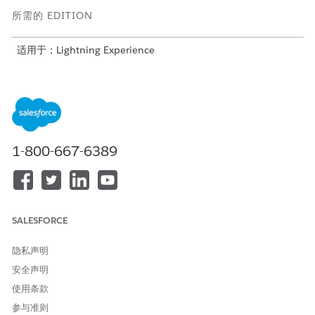
所需的 EDITION
适用于：Lightning Experience
适用于：Agentforce IT服务的
Enterprise
、
Performance
和
Unlimited
Edition。
服务目录项目
此专业客服人员会自动使用这些 SCI 模板来满足您的请求。您可以
1-800-667-6389
配置其他服务目录项目模板，以支持类似的应用程序和请求类型。
请求 DNS 记录创建
请求将 IP 或网站列入允许列表
报告网络问题
SALESFORCE
请求 VPN 访问权限
隐私声明
客服人员操作
安全声明
这些操作会在您与专业客服人员对话期间自动运行。
使用条款
使用 Knowledge 回答问题
参与准则