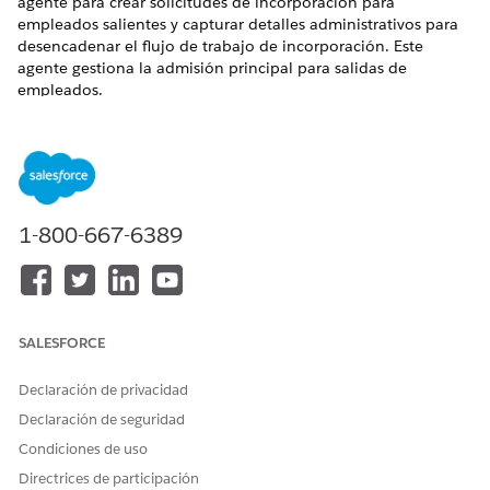
agente para crear solicitudes de incorporación para
empleados salientes y capturar detalles administrativos para
desencadenar el flujo de trabajo de incorporación. Este
agente gestiona la admisión principal para salidas de
empleados.
EDICIONES NECESARIAS
Disponible en: Lightning Experience
Disponible en: Ediciones
Enterprise
,
Performance
y
1-800-667-6389
Unlimited
con Agentforce IT Service.
Elementos de catálogo de servicio
Este agente especializado utiliza automáticamente estas
SALESFORCE
plantillas de SCI para atender su solicitud. Puede configurar
plantillas de elementos de catálogo de servicio adicionales
Declaración de privacidad
para admitir aplicaciones y tipos de solicitud similares.
Declaración de seguridad
Empleado fuera de borda
Condiciones de uso
Acciones de agentes
Directrices de participación