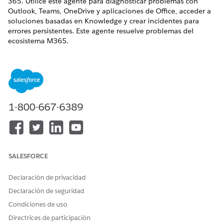
365. Utilice este agente para diagnosticar problemas con
Outlook, Teams, OneDrive y aplicaciones de Office, acceder a
soluciones basadas en Knowledge y crear incidentes para
errores persistentes. Este agente resuelve problemas del
ecosistema M365.
EDICIONES NECESARIAS
Disponible en: Lightning Experience
Disponible en: Ediciones
Enterprise
,
Performance
y
1-800-667-6389
Unlimited
con Agentforce IT Service.
Elementos de catálogo de servicio
Este agente especializado utiliza automáticamente estas
SALESFORCE
plantillas de SCI para atender su solicitud. Puede configurar
plantillas de elementos de catálogo de servicio adicionales
Declaración de privacidad
para admitir aplicaciones y tipos de solicitud similares.
Declaración de seguridad
Solicitud de asistencia de la aplicación Microsoft 365
Condiciones de uso
Acciones de agentes
Directrices de participación