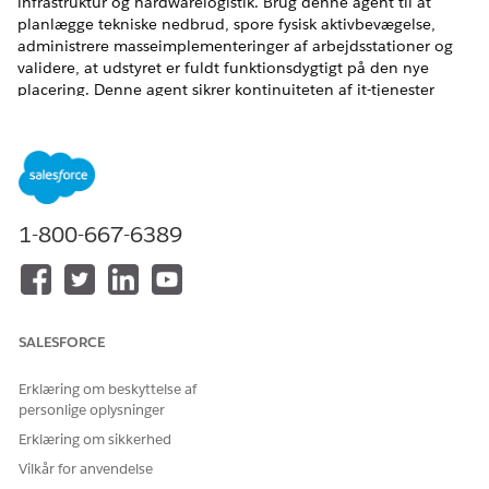
infrastruktur og hardwarelogistik. Brug denne agent til at
planlægge tekniske nedbrud, spore fysisk aktivbevægelse,
administrere masseimplementeringer af arbejdsstationer og
validere, at udstyret er fuldt funktionsdygtigt på den nye
placering. Denne agent sikrer kontinuiteten af it-tjenester
under kontoromplaceringer og minimerer
medarbejdernedetid på dag til dag.
EDITIONSHEADING
Tilgængelig i: Lightning Experience
1-800-667-6389
Tilgængelig i: Unlimited og Enterprise Edition med
tilføjelsesprogrammet AI Agent for medarbejdere.
Servicekatalogelementer
SALESFORCE
Denne specialiserede agent bruger automatisk disse SCI-
Erklæring om beskyttelse af
skabeloner til at fuldføre din anmodning. Du kan konfigurere
personlige oplysninger
yderligere servicekatalogelementskabeloner til at understøtte
lignende applikationer og anmodningstyper.
Erklæring om sikkerhed
Vilkår for anvendelse
Anmod om Office Move IT-support