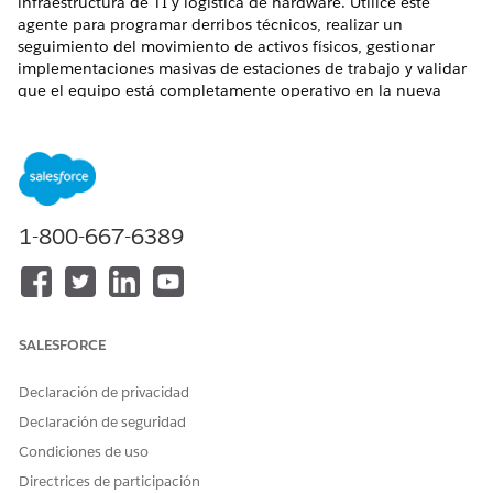
infraestructura de TI y logística de hardware. Utilice este
agente para programar derribos técnicos, realizar un
seguimiento del movimiento de activos físicos, gestionar
implementaciones masivas de estaciones de trabajo y validar
que el equipo está completamente operativo en la nueva
ubicación. Este agente garantiza la continuidad de los
servicios de TI durante las reubicaciones de oficinas y
minimiza el tiempo de inactividad de los empleados en el día
de la mudanza.
EDICIONES NECESARIAS
1-800-667-6389
Disponible en: Lightning Experience
Disponible en: Unlimited Edition y Enterprise Edition con el
complemento Agente de IA para empleados.
SALESFORCE
Elementos de catálogo de servicio
Declaración de privacidad
Este agente especializado utiliza automáticamente estas
Declaración de seguridad
plantillas de SCI para atender su solicitud. Puede configurar
Condiciones de uso
plantillas de elementos de catálogo de servicio adicionales
Directrices de participación
para admitir aplicaciones y tipos de solicitud similares.