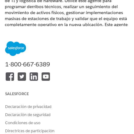
de TI y logística de hardware. Utilice este agente para
programar derribos técnicos, realizar un seguimiento del
movimiento de activos físicos, gestionar implementaciones
masivas de estaciones de trabajo y validar que el equipo está
completamente operativo en la nueva ubicación. Este agente
garantiza la continuidad de los servicios de TI durante las
reubicaciones de oficinas y minimiza el tiempo de inactividad
de los empleados el día de la mudanza.
EDICIONES NECESARIAS
1-800-667-6389
Disponible en: Lightning Experience
Disponible en: Unlimited Edition y Enterprise Edition con el
complemento Agente de IA para empleados.
SALESFORCE
Elementos de catálogo de servicio
Declaración de privacidad
Este agente especializado utiliza automáticamente estas
plantillas de SCI para atender su solicitud. Puede configurar
Declaración de seguridad
plantillas de elementos de catálogo de servicio adicionales
Condiciones de uso
para admitir solicitudes y tipos de solicitudes similares.
Directrices de participación