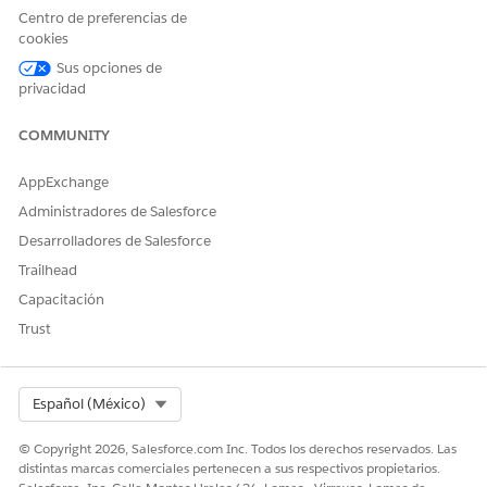
Solicitar asistencia de Office Move IT
Centro de preferencias de
cookies
Acciones de agente
Sus opciones de
Estas acciones se ejecutan automáticamente durante su
privacidad
plática con el agente especializado.
COMMUNITY
Responder preguntas con Knowledge
Obtener elementos de Catálogo de servicio aptos
AppExchange
Ejecutar flujo de elemento de Catálogo de servicio
Administradores de Salesforce
Obtener tarjeta de inicio de producto
Desarrolladores de Salesforce
Trailhead
Capacitación
Trust
EJEMPLO
Coordinación de la asistencia de TI para un traslado de
planta de oficina
Select Org
Español (México)
Escenario: El coordinador de TI, Priya, necesita planificar la
configuración de TI completa para un equipo de 40
© Copyright 2026, Salesforce.com Inc. Todos los derechos reservados. Las
empleados que se trasladan a un nuevo piso el mes
distintas marcas comerciales pertenecen a sus respectivos propietarios.
próximo.