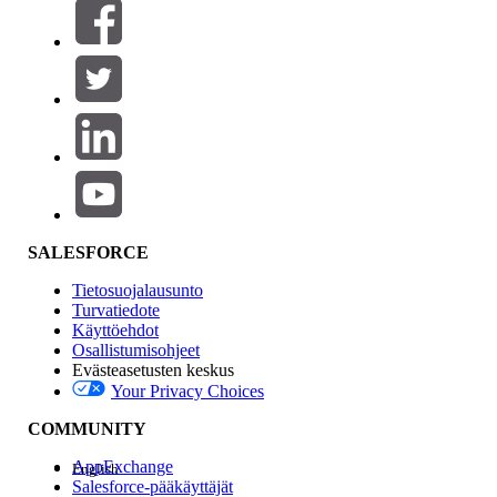
Suodattimet (0)
VALITSE SUODATTIMET
Lisää
Tuotealue
Ominaisuuden vaikutus
SALESFORCE
Tietosuojalausunto
Turvatiedote
Käyttöehdot
Osallistumisohjeet
Evästeasetusten keskus
Your Privacy Choices
Edition
COMMUNITY
AppExchange
English
Salesforce-pääkäyttäjät