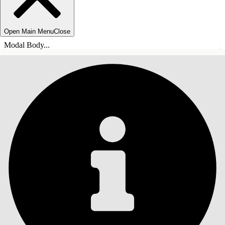
Open Main Menu
Close
Modal Body...
SISÄLLYSLUETTELO
Haku
Näytä sisällysluettelo
Sisällysluettelo