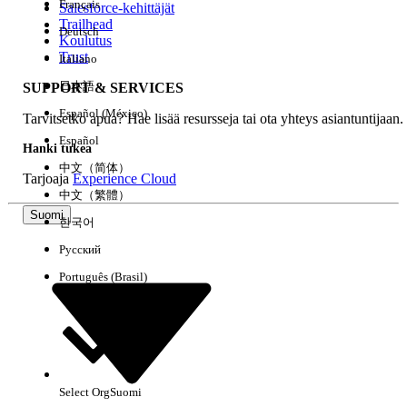
Français
Salesforce-kehittäjät
Trailhead
Deutsch
Kokemus
Koulutus
Trust
Italiano
日本語
SUPPORT & SERVICES
Español (México)
Tarvitsetko apua? Hae lisää resursseja tai ota yhteys asiantuntijaan.
Tyhjennä kaikki
Valmis
Español
Hanki tukea
中文（简体）
Tarjoaja
Experience Cloud
中文（繁體）
Suomi
한국어
Русский
Português (Brasil)
Select Org
Suomi
Ei tuloksia