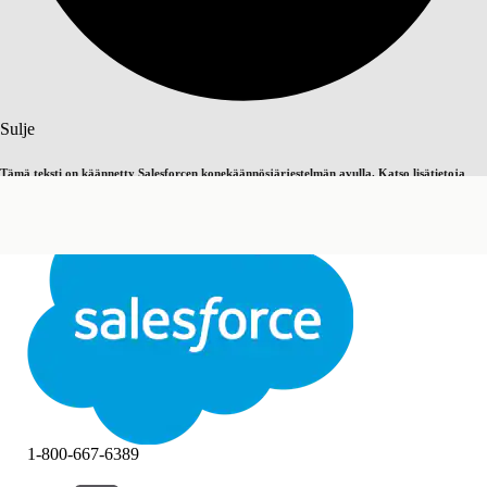
Haku
Sulje
Tämä teksti on käännetty Salesforcen konekäännösjärjestelmän avulla. Katso lisätietoja
Vaihda englantiin
Ei nyt
täältä
.
Sulje
Sulje
1-800-667-6389