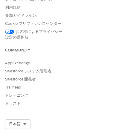
オフィス移転 IT サポートの要求
利用規約
エージェントアクション
参加ガイドライン:
Cookie プリファレンスセンター
これらのアクションは、専門エージェントとの会話中に自動的に
実行されます。
お客様によるプライバシー
設定の選択肢
ナレッジを使用して質問に回答
対象サービスカタログ項目の取得
COMMUNITY
Execute Service Catalog Item フロー
Get Product Launch Card (商品発売カードを取得)
AppExchange
Salesforce システム管理者
Salesforce 開発者
Trailhead
例
トレーニング
オフィスフロアの移転に関する IT サポートの調整
トラスト
シナリオ: IT コーディネーターの Priya は、来月新しいフロア
に異動する 40 人の従業員のチームの IT 設定全体を計画する必
要があります。
Select Org
日本語
プリヤ: 7 月 14 日にマーケティング部門全体をフロア 3 か