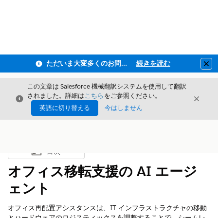
ただいま大変多くのお問い合わせをいただいており、ご連絡までにお時間を頂戴しております
続きを読む
Clo
この文章は Salesforce 機械翻訳システムを使用して翻訳
されました。詳細は
こちら
をご参照ください。
閉じる
閉じ
閉じる
英語に切り替える
今はしません
目次
目次を表示
オフィス移転支援の AI エージ
ェント
オフィス再配置アシスタンスは、IT インフラストラクチャの移動
とハードウェアのロジスティックスを調整することで、シームレ