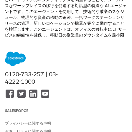
スなワークプレイスの移行を促進する対話型の特殊な AI エージェ
ントです。このエージェントを使用して、技術的な破棄のスケジ
ュール、物理的な資産の移動の追跡、一括ワークステーションリ
リースの管理、新しいロケーションで機器が完全に動作すること
を検証します。このエージェントは、オフィスの移転中に IT サー
ビスの継続性を確保し、移動日の従業員のダウンタイムを最小限
に抑えます。
必要なエディション
使用可能なインターフェース: Lightning Experience
0120-733-257 | 03-
使用可能なエディション: Unlimited Edition および Enterprise
4222-1000
Edition (従業員向け AI エージェントアドオン付属)。
サービスカタログ項目
この専門エージェントは、自動的に次の SCI テンプレートを使用
SALESFORCE
して要求に対応します。同様のアプリケーションと要求種別をサ
ポートするように追加のサービスカタログ項目テンプレートを設
定できます。
プライバシーに関する声明
セキュリティに関する声明