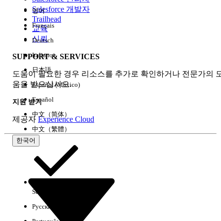
Salesforce 개발자
영어
경험
Trailhead
Français
교육
신뢰
Deutsch
Italiano
SUPPORT & SERVICES
모두 지우기
완료
日本語
도움이 필요한 경우 리소스를 추가로 확인하거나 전문가의 
움을 받으십시오.
Español (México)
Español
지원 받기
中文（简体）
제공자
Experience Cloud
中文（繁體）
한국어
Select Org
한국어
Русский
결과 없음