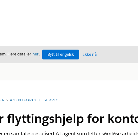
m. Flere detaljer
her
.
Bytt til engelsk
Ikke nå
ER
AGENTFORCE IT SERVICE
 flyttingshjelp for kont
er en samtalespesialisert AI-agent som letter sømløse arbei