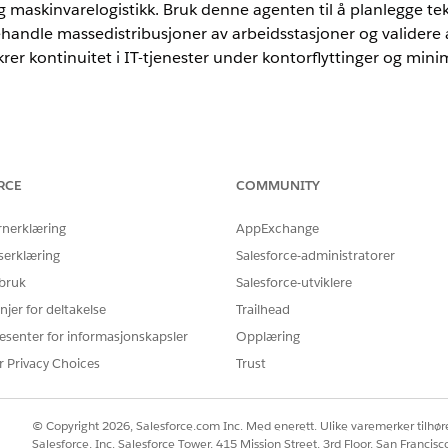
 og maskinvarelogistikk. Bruk denne agenten til å planlegge te
ehandle massedistribusjoner av arbeidsstasjoner og validere at
rer kontinuitet i IT-tjenester under kontorflyttinger og mini
nce
RCE
COMMUNITY
rprise Edition med AI Agent for Ansatte-tillegget.
rnerklæring
AppExchange
serklæring
Salesforce-administratorer
 bruk
Salesforce-utviklere
ruker automatisk disse SCI-malene til å innfri forespørselen 
njer for deltakelse
Trailhead
for å støtte lignende programmer og forespørselstyper.
esenter for informasjonskapsler
Opplæring
ve
r Privacy Choices
Trust
© Copyright 2026, Salesforce.com Inc. Med enerett. Ulike varemerker tilhøre
tomatisk under samtalen med den spesialiserte agenten.
Salesforce, Inc. Salesforce Tower, 415 Mission Street, 3rd Floor, San Francis