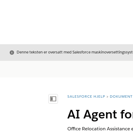
Avslutt
Denne teksten er oversatt med Salesforce maskinoversettingssyste
SALESFORCE HJELP
DOKUMENT
Du er her:
Vis innholdsfortegnelse
AI Agent for
Office Relocation Assistance 