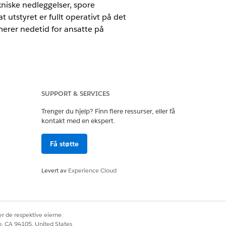
kniske nedleggelser, spore
 utstyret er fullt operativt på det
merer nedetid for ansatte på
SUPPORT & SERVICES
Trenger du hjelp? Finn flere ressurser, eller få
kontakt med en ekspert.
Få støtte
din. Du kan konfigurere flere
Levert av
Experience Cloud
r de respektive eierne.
co, CA 94105, United States