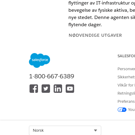
flyttinger av IT-infrastruktur
bevegelse av fysiske aktiva, b
nye stedet. Denne agenten sik
flytende dager.
NØDVENDIGE UTGAVER
Tilgjengelig i Lightning Experie
SALESFO
Tilgjengelig i Unlimited og Ente
Personve
1-800-667-6389
Sikkerhet
Tjenestekatalogelementer
Vilkår for
Denne spesialiserte agenten b
Retningsli
tjenestekatalogelementmaler 
Preferans
Be om IT-støtte for Office Mo
You
Agenthandlinger
Select Org
Norsk
Disse handlingene utføres au