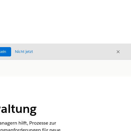
Schli
seln
Nicht jetzt
Schließ
waltung
nagern hilft, Prozesse zur
tungsanforderungen für neue