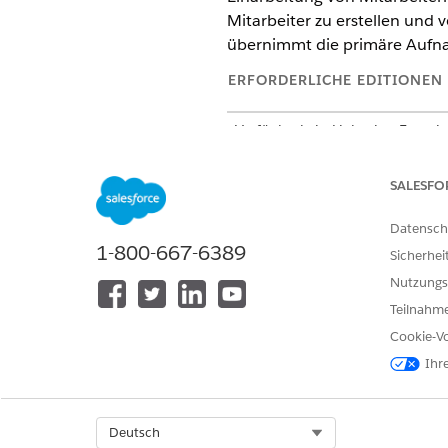
Mitarbeiter zu erstellen und
übernimmt die primäre Aufna
ERFORDERLICHE EDITIONEN
Verfügbarkeit: Lightning Experi
Verfügbarkeit:
Enterprise
,
Perfo
SALESFO
Servicekatalogelemente
Datensch
1-800-667-6389
Sicherhei
Dieser spezialisierte Agent v
zusätzliche Servicekataloge
Nutzungs
unterstützen.
Teilnahme
Cookie-Vo
Mitarbeiter einarbeiten
Ihr
Agentenaktionen
Diese Aktionen werden währen
Select Org
Deutsch