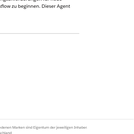
kflow zu beginnen. Dieser Agent
ng zu erfüllen. Sie können
nd Anforderungstypen zu
iedenen Marken sind Eigentum der jeweiligen Inhaber.
omatisch ausgeführt.
schland