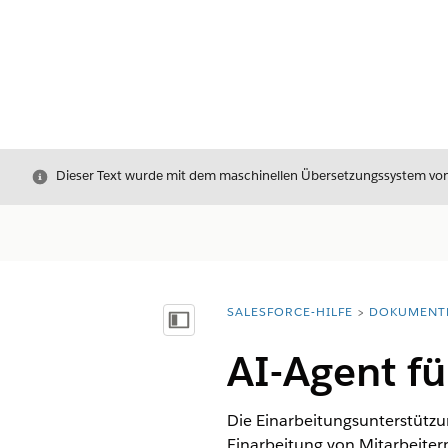
Schließen
Dieser Text wurde mit dem maschinellen Übersetzungssystem von S
SALESFORCE-HILFE
DOKUMENT
Sie befinden sich hier:
Inhalt anzeigen
AI-Agent fü
Die Einarbeitungsunterstützun
Einarbeitung von Mitarbeiter