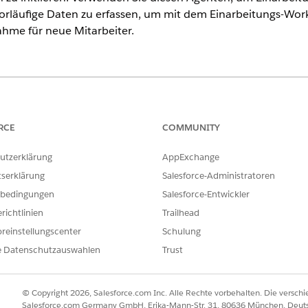
 vorläufige Daten zu erfassen, um mit dem Einarbeitungs-Wor
hme für neue Mitarbeiter.
ence
rmance
und
Unlimited
Edition mit Agentforce IT Service.
RCE
COMMUNITY
utzerklärung
AppExchange
tserklärung
Salesforce-Administratoren
erwendet diese SCI-Vorlagen automatisch, um Ihre Anforderu
lement-Vorlagen konfigurieren, um ähnliche Anwendungen u
bedingungen
Salesforce-Entwickler
richtlinien
Trailhead
reinstellungscenter
Schulung
e Datenschutzauswahlen
Trust
© Copyright 2026, Salesforce.com Inc. Alle Rechte vorbehalten. Die versch
d Ihrer Unterhaltung mit dem spezialisierten Agenten aut
Salesforce.com Germany GmbH, Erika-Mann-Str. 31, 80636 München, Deut