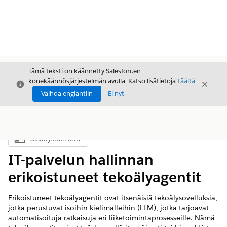
Tämä teksti on käännetty Salesforcen
konekäännösjärjestelmän avulla. Katso lisätietoja
täältä
.
Sulje
Sulje
Sulje
Vaihda englantiin
Ei nyt
Sisällysluettelo
Näytä sisällysluettelo
IT-palvelun hallinnan
erikoistuneet tekoälyagentit
Erikoistuneet tekoälyagentit ovat itsenäisiä tekoälysovelluksia,
jotka perustuvat isoihin kielimalleihin (LLM), jotka tarjoavat
automatisoituja ratkaisuja eri liiketoimintaprosesseille. Nämä