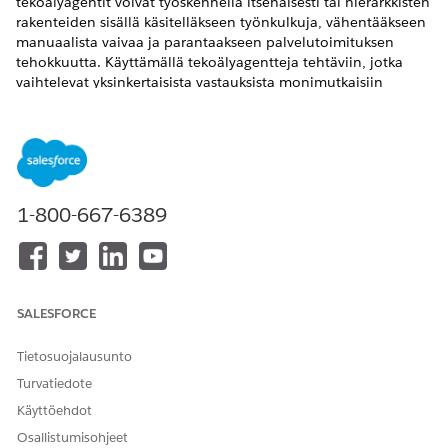
tekoälyagentit voivat työskennellä itsenäisesti tai hierarkkisten
rakenteiden sisällä käsitelläkseen työnkulkuja, vähentääkseen
manuaalista vaivaa ja parantaakseen palvelutoimituksen
tehokkuutta. Käyttämällä tekoälyagentteja tehtäviin, jotka
vaihtelevat yksinkertaisista vastauksista monimutkaisiin
ongelmien ratkaisemiseen, voit vähentää IT-tiimien
työkuormaa ja parantaa heidän tuottavuuttaan.
VAADITUT VERSIOT
Käytettävissä: Lightning Experiencessa
1-800-667-6389
Käytettävissä:
Enterprise
Edition-,
Performance
Edition- ja
Unlimited
Edition -versioissa Agentforce IT Service -
palvelun avulla.
AI-agentti API-avainten hallinnalle
SALESFORCE
API Key Assistance on selkokielinen, erikoistunut
tekoälyagentti, joka auttaa työntekijöitä hallitsemaan API-
Tietosuojalausunto
avaimia ja todennusvaltuuksia turvallisesti. Käytä tätä
Turvatiedote
agenttia luodaksesi tunnuksia sisäisille ja ulkoisille
Käyttöehdot
palveluille ja suorittaaksesi ajoitettuja tai tarvittavia
Osallistumisohjeet
avainten kierrätyksiä. Tämä agentti varmistaa suojatun