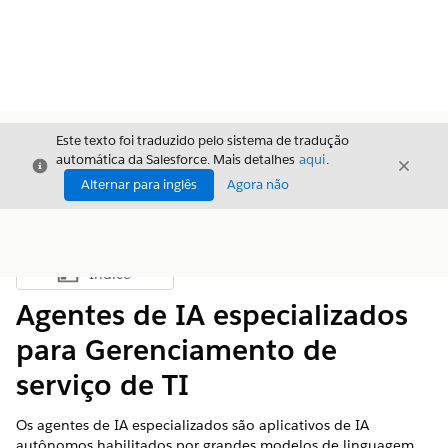
Este texto foi traduzido pelo sistema de tradução
automática da Salesforce. Mais detalhes
aqui
.
Fechar
Fecha
Fechar
Alternar para inglês
Agora não
Índice
Mostrar índice
Agentes de IA especializados
para Gerenciamento de
serviço de TI
Os agentes de IA especializados são aplicativos de IA
autônomos habilitados por grandes modelos de linguagem