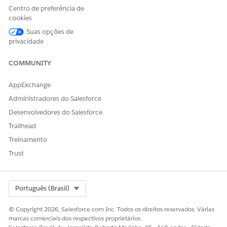
agendadas ou necessárias. Esse agente garante o
Centro de preferência de
provisionamento seguro e minimiza a exposição de
cookies
credenciais.
Suas opções de
privacidade
Agente de IA para assistência de redefinição de senha do
aplicativo
COMMUNITY
A Assistência de redefinição de senha do aplicativo é um
agente de IA especializado em conversas que ajuda com
segurança os funcionários a redefinir senhas para
AppExchange
aplicativos comerciais. Use esse agente para criar
Administradores do Salesforce
solicitações de redefinição de senha, verificar a identidade
Desenvolvedores do Salesforce
do funcionário e redefinir credenciais para aplicativos
Trailhead
com suporte. Esse agente reduz o volume de pedidos do
helpdesk de TI e minimiza o tempo de inatividade
Treinamento
causado por problemas de login do aplicativo. Esse
Trust
agente lida apenas com senhas de aplicativo, não oferece
suporte a rede, rede ou redefinições de senhas do sistema
operacional.
Select Org
Português (Brasil)
Agente de IA para resolução de suporte de solicitação
A Assistência de suporte a aplicativos é um agente de IA
© Copyright 2026, Salesforce.com Inc. Todos os direitos reservados. Várias
marcas comerciais dos respectivos proprietários.
especializado conversacional que ajuda os funcionários a