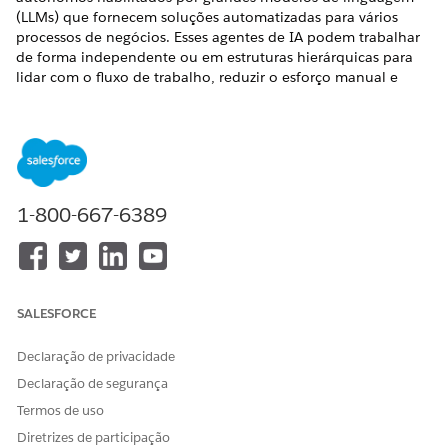
(LLMs) que fornecem soluções automatizadas para vários
processos de negócios. Esses agentes de IA podem trabalhar
de forma independente ou em estruturas hierárquicas para
lidar com o fluxo de trabalho, reduzir o esforço manual e
melhorar a eficiência da entrega de serviços. Ao usar agentes
de IA para tarefas que variam de respostas simples a solução
de problemas complexos, você pode reduzir as cargas de
trabalho da equipe de TI e aumentar sua produtividade.
EDIÇÕES OBRIGATÓRIAS
1-800-667-6389
Disponível em: Lightning Experience
Disponível em: Edições
Enterprise
,
Performance
e
Unlimited
com o Serviço de TI Agentforce.
SALESFORCE
Agente de IA para gerenciamento de chaves de API
A Assistência de chave de API é um agente de IA
Declaração de privacidade
especializado em conversas que ajuda os funcionários a
Declaração de segurança
gerenciar com segurança chaves de API e tokens de
Termos de uso
autenticação. Use esse agente para gerar credenciais para
serviços internos e externos e executar rotações de chave
Diretrizes de participação