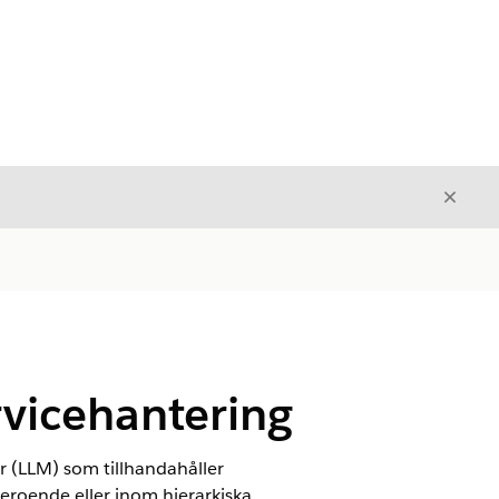
Stäng
Stäng
rvicehantering
 (LLM) som tillhandahåller
eroende eller inom hierarkiska