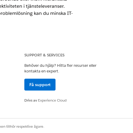
tiviteten i tjänsteleveranser.
 problemlösning kan du minska IT-
SUPPORT & SERVICES
Behöver du hjälp? Hitta fler resurser eller
kontakta en expert.
a API-nycklar och autentiseringstokens.
ra schemalagda eller vid behov
Få support
loggningsuppgifter.
Drivs av
Experience Cloud
hjälper anställda att återställa
ing, bekräfta anställdas identitet och
lpdeskärenden och minimerar nedtid
en har inte stöd för återställning av
en tillhör respektive ägare.