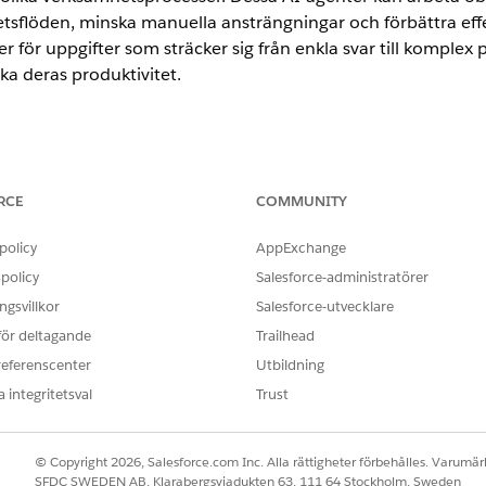
etsflöden, minska manuella ansträngningar och förbättra effek
för uppgifter som sträcker sig från enkla svar till komplex
a deras produktivitet.
ence
RCE
COMMUNITY
rmance
och
Unlimited
Editions med Agentforce IT Service.
ring
policy
AppExchange
ationsspecialiserad AI-agent som hjälper anställda att säkert hanter
policy
Salesforce-administratörer
apa inloggningsuppgifter för interna och externa tjänster, och kö
gsvillkor
Salesforce-utvecklare
 säkerställer säker provisionering och minimerar exponering för in
 för deltagande
Trailhead
nord för AI-agenter för program
referenscenter
Utbildning
ogramlösenord är en konversationsspecialiserad AI-agent som säkert 
 integritetsval
Trust
Använd denna agent för att skapa begäranden om lösenordsåterställn
ter för program som stöds. Denna agent minskar volymen för IT-he
oblem för program. Denna agent hanterar endast programlösenord, d
© Copyright 2026, Salesforce.com Inc. Alla rättigheter förbehålles. Varumärk
tivsystems lösenord.
SFDC SWEDEN AB, Klarabergsviadukten 63, 111 64 Stockholm, Sweden