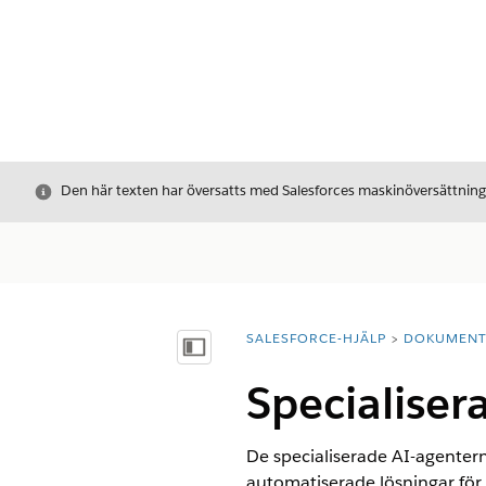
Stäng
Den här texten har översatts med Salesforces maskinöversättnin
SALESFORCE-HJÄLP
DOKUMEN
Du är här:
Visa innehållsförteckning
Specialiser
De specialiserade AI-agenter
automatiserade lösningar för