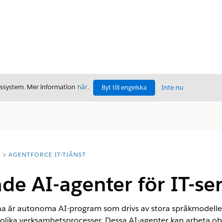
gssystem. Mer information
här
.
Byt till engelska
Inte nu
T
AGENTFORCE IT-TJÄNST
ade AI-agenter för IT-se
na är autonoma AI-program som drivs av stora språkmodeller
 olika verksamhetsprocesser. Dessa AI-agenter kan arbeta ob