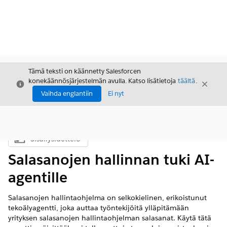
Tämä teksti on käännetty Salesforcen
konekäännösjärjestelmän avulla. Katso lisätietoja
täältä
.
Sulje
Sulje
Sulje
Vaihda englantiin
Ei nyt
Sisällysluettelo
Näytä sisällysluettelo
Salasanojen hallinnan tuki AI-
agentille
Salasanojen hallintaohjelma on selkokielinen, erikoistunut
tekoälyagentti, joka auttaa työntekijöitä ylläpitämään
yrityksen salasanojen hallintaohjelman salasanat. Käytä tätä