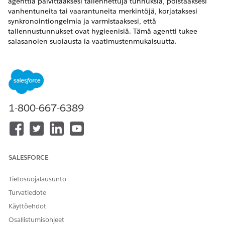
agenttia päivittääksesi tallennettuja tunnuksia, poistaaksesi
vanhentuneita tai vaarantuneita merkintöjä, korjataksesi
synkronointiongelmia ja varmistaaksesi, että
tallennustunnukset ovat hygieenisiä. Tämä agentti tukee
salasanojen suojausta ja vaatimustenmukaisuutta.
VAADITUT VERSIOT
Käytettävissä: Lightning Experiencessa
Käytettävissä:
Enterprise
Edition-,
Performance
Edition- ja
1-800-667-6389
Unlimited
Edition -versioissa Agentforce IT Service -
palvelun avulla.
Palvelukatalogin kohteet
SALESFORCE
Tämä erikoistunut agentti käyttää pyyntösi täyttämiseen
automaattisesti näitä SCI-malleja. Voit määrittää muita
palvelukategoriakohteiden malleja tukemaan samankaltaisia
Tietosuojalausunto
sovelluksia ja pyyntötyyppejä.
Turvatiedote
Tunnusten poistopyyntö salasanojen hallinnasta
Käyttöehdot
Pyydä salasanojen hallinnan salasanan päivitystä
Osallistumisohjeet