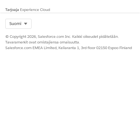
minua poistamaan sen?
AI-agentti: Voin auttaa sinua poistamaan vaarantuneen
Tarjoaja
Experience Cloud
tunnuksen. Tarkasta ennen jatkamista, mille tilille tai
palvelulle tämä salasana on tarkoitettu.
Select Org
Suomi
Emma: Se on tarkoitettu vanhalle Jenkins-palvelimelle,
joka poistettiin käytöstä viime kuussa.
© Copyright 2026, Salesforce.com Inc. Kaikki oikeudet pidätetään.
AI-agentti: Jenkins-palvelimen vaarantunut
Tavaramerkit ovat omistajiensa omaisuutta.
tunnusmerkintä on poistettu salasanasi säilöstä. Koska
Salesforce.com EMEA Limited, Keilaranta 1, 3rd floor 02150 Espoo Finland
palvelin on poistettu käytöstä, sinun ei tarvitse vaihtaa
salasanaa. Säiliösi on synkronoitu kaikilla laitteilla. Jos
käytät aktiivisia palveluita, muista päivittää salasanasi
välittömästi epäillyn kompromissin jälkeen.
RATKAISIKO TÄMÄ ARTIKKELI ONGELMASI?
Anna palautetta, jotta voimme kehittyä!
Kyllä
Ei