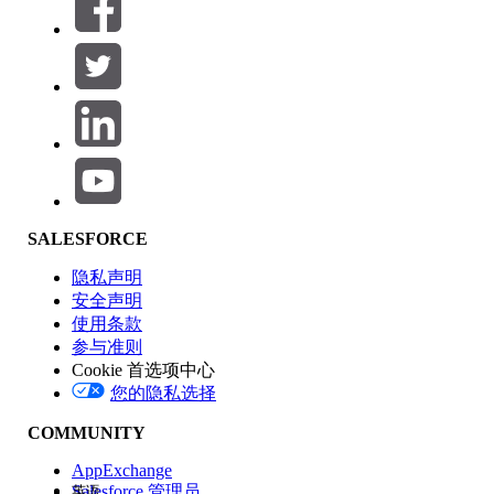
筛选器 (0)
选择筛选器
添加
产品区域
SALESFORCE
功能影响
隐私声明
安全声明
使用条款
参与准则
Cookie 首选项中心
版本
您的隐私选择
COMMUNITY
AppExchange
Salesforce 管理员
英语