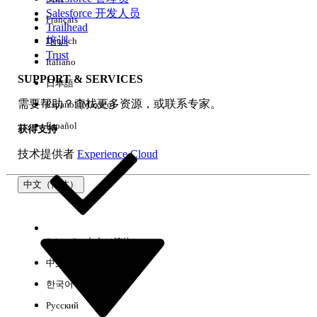
Salesforce 开发人员
Français
体验
Trailhead
培训
Deutsch
Trust
Italiano
SUPPORT & SERVICES
日本語
全部清除
完成
需要帮助？查找更多资源，或联系专家。
Español (México)
Español
获得支持
技术提供者
Experience Cloud
中文（简体）
Select Org
中文（简体）
中文（繁体）
한국어
Русский
没有结果