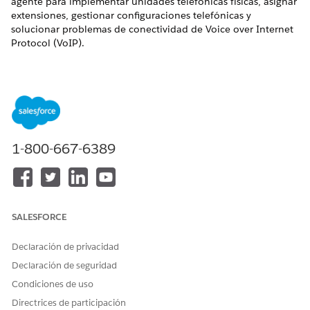
agente para implementar unidades telefónicas físicas, asignar
extensiones, gestionar configuraciones telefónicas y
solucionar problemas de conectividad de Voice over Internet
Protocol (VoIP).
EDICIONES NECESARIAS
Disponible en: Lightning Experience
Disponible en: Ediciones
Enterprise
,
Performance
y
Unlimited
con Agentforce IT Service.
1-800-667-6389
Elementos de catálogo de servicio
Este agente especializado utiliza automáticamente estas
plantillas de SCI para atender su solicitud. Puede configurar
SALESFORCE
plantillas de elementos de catálogo de servicio adicionales
para admitir aplicaciones y tipos de solicitud similares.
Declaración de privacidad
Solicitar configuración o asistencia de teléfono de
Declaración de seguridad
escritorio
Condiciones de uso
Acciones de agentes
Directrices de participación