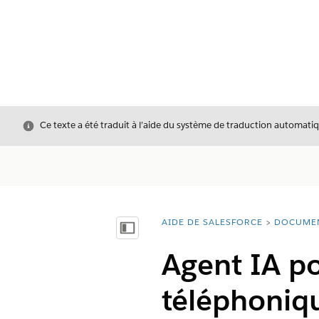
Fermer
Ce texte a été traduit à l’aide du système de traduction automatiq
AIDE DE SALESFORCE
DOCUME
Vous êtes ici :
Afficher la table des matières
Agent IA po
téléphoniq