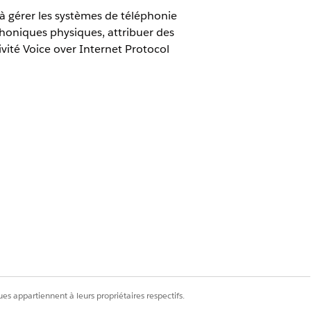
à gérer les systèmes de téléphonie
phoniques physiques, attribuer des
vité Voice over Internet Protocol
 demande. Vous pouvez configurer
des applications et des types de
es appartiennent à leurs propriétaires respectifs.