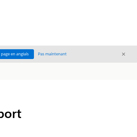
Ferme
a page en anglais
Pas maintenant
Fermer
port