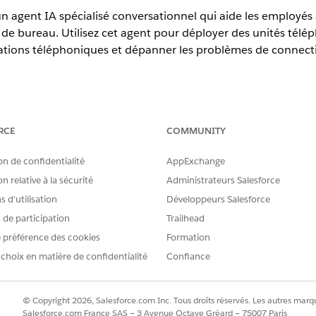
n agent IA spécialisé conversationnel qui aide les employés 
s de bureau. Utilisez cet agent pour déployer des unités télé
rations téléphoniques et dépanner les problèmes de connecti
erience
RCE
COMMUNITY
prise
,
Performance
et
Unlimited
avec Agentforce IT Service.
on de confidentialité
AppExchange
n relative à la sécurité
Administrateurs Salesforce
rvices
 d’utilisation
Développeurs Salesforce
 automatiquement ces modèles de SCI pour répondre à votre
s de participation
Trailhead
alogue de services supplémentaires pour prendre en charge 
 préférence des cookies
Formation
 choix en matière de confidentialité
Confiance
 de support de téléphone de bureau
© Copyright 2026, Salesforce.com Inc. Tous droits réservés. Les autres marqu
Salesforce.com France SAS – 3 Avenue Octave Gréard – 75007 Paris