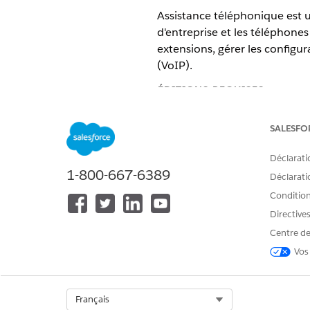
Assistance téléphonique est u
d'entreprise et les téléphone
extensions, gérer les configu
(VoIP).
ÉDITIONS REQUISES
Disponible avec : Lightning Exp
SALESFO
Disponible avec : éditions
Enter
Déclarati
1-800-667-6389
Déclaratio
Éléments du Catalogue de se
Conditions
Cet agent spécialisé utilise
Directive
des modèles d'élément de cat
Centre de
requête similaires.
Vos
Demande de configuration ou
Select Org
Français
Actions de l'agent