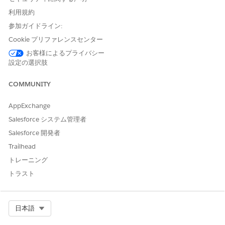
エージェントアクション
利用規約
これらのアクションは、専門エージェントとの会話中に自動的に
参加ガイドライン:
実行されます。
Cookie プリファレンスセンター
ナレッジを使用して質問に回答
お客様によるプライバシー
対象サービスカタログ項目の取得
設定の選択肢
Execute Service Catalog Item フロー
Get Product Launch Card (商品発売カードを取得)
COMMUNITY
Create Incident For Employee
(従業員のインシデントの作
成)
AppExchange
Salesforce システム管理者
Salesforce 開発者
Trailhead
例
トレーニング
新しいオフィスの卓上電話の設定
トラスト
シナリオ: Maria が新しいデスクに引っ越し、既存の内線と共
に卓上電話を設置する必要がある。
Maria: 7階、712番の卓に引っ越しました。現在の内線番
Select Org
日本語
号5234で卓上電話をセットアップできますか?