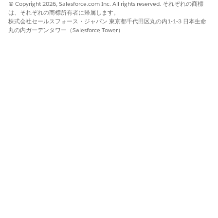
AI エージェント: 卓上電話の設定を手配できます。続行す
© Copyright 2026, Salesforce.com Inc. All rights reserved. それぞれの商標
る前に確認するには、標準の卓上電話が必要ですか?それと
は、それぞれの商標所有者に帰属します。
株式会社セールスフォース・ジャパン 東京都千代田区丸の内1-1-3 日本生命
もビデオ通話機能が必要ですか?
丸の内ガーデンタワー（Salesforce Tower）
Maria: 標準のデスクトップフォンで問題ありません。ビデ
オはいらない
AI エージェント: フロア 7、デスク 712 の卓上電話リリー
ス要求が作成され、内線番号 5234 が設定されています。
技術者が明日の朝 9 時 11 分の間に電話を設置してテスト
します。インストールが完了し、電話を使用する準備が整
ったら、通知を受信します。
この記事で問題は解決されましたか?
ご意見をお待ちしております。
はい
いいえ