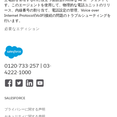
す。このエージェントを使用して、物理的な電話ユニットのリリ
ース、内線番号の割り当て、電話設定の管理、Voice over
Internet Protocol(VoIP)接続の問題のトラブルシューティングを
行います。
必要なエディション
使用可能なインターフェース: Lightning Experience
使用可能なエディション: Agentforce IT Service が付属する
Enterprise
Edition、
Performance
Edition、および
Unlimited
Edition。
0120-733-257 | 03-
4222-1000
サービスカタログ項目
この専門エージェントは、自動的に次の SCI テンプレートを使用
して要求に対応します。同様のアプリケーションと要求種別をサ
ポートするように追加のサービスカタログ項目テンプレートを設
SALESFORCE
定できます。
デスクフォンの設定またはサポートの要求
プライバシーに関する声明
セキュリティに関する声明