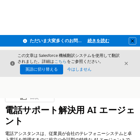
ただいま大変多くのお問い合わせをいただいており、ご連絡までにお時間を頂戴しております
続きを読む
Clo
この文章は Salesforce 機械翻訳システムを使用して翻訳
されました。詳細は
こちら
をご参照ください。
閉じる
閉じ
閉じる
英語に切り替える
今はしません
目次
目次を表示
電話サポート解決用 AI エージェ
ント
電話アシスタンスは、従業員が会社のテレフォニーシステムと卓
上電話を管理するのに役立つ会話型の特殊な AI エージェントで