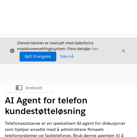
Denne teksten er oversatt med Salesforce
maskinoversettingssystem. Flere detaljer
her
.
Avslutt
Avslut
Avslutt
Bytt til engelsk
Ikke nå
Innhold
Vis innholdsfortegnelse
AI Agent for telefon
kundestøtteløsning
Telefonassistanse er en spesialisert AI-agent for diskusjoner
som hjelper ansatte med å administrere firmaets
telefonsystemer og fasttelefoner. Bruk denne agenten til å