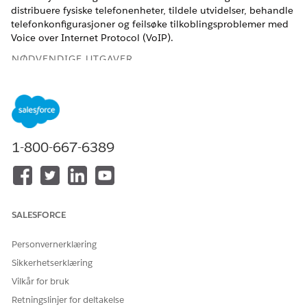
distribuere fysiske telefonenheter, tildele utvidelser, behandle
telefonkonfigurasjoner og feilsøke tilkoblingsproblemer med
Voice over Internet Protocol (VoIP).
NØDVENDIGE UTGAVER
Tilgjengelig i Lightning Experience
Tilgjengelig i
Enterprise
,
Performance
og
Unlimited
Edition
med Agentforce IT Service.
1-800-667-6389
Tjenestekatalogelementer
Denne spesialiserte agenten bruker automatisk disse SCI-
malene til å innfri forespørselen din. Du kan konfigurere flere
tjenestekatalogelementmaler for å støtte lignende
SALESFORCE
programmer og forespørselstyper.
Personvernerklæring
Telefonoppsett eller kundestøtte
Sikkerhetserklæring
Agenthandlinger
Vilkår for bruk
Retningslinjer for deltakelse
Disse handlingene utføres automatisk under samtalen med