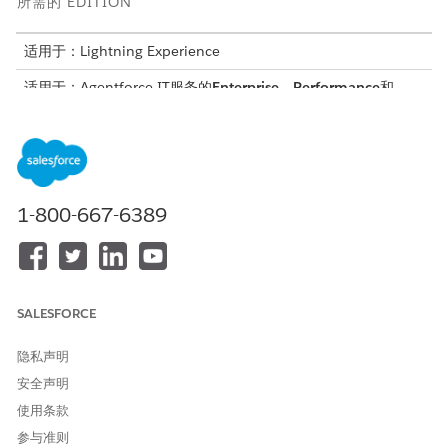
所需的 EDITION
适用于：Lightning Experience
适用于：Agentforce IT服务的
Enterprise
、
Performance
和
Unlimited
Edition。
服务目录项目
此专业客服人员会自动使用这些 SCI 模板来满足您的请求。您可以
配置其他服务目录项目模板，以支持类似的应用程序和请求类型。
1-800-667-6389
请求桌面电话设置或支持
客服人员操作
SALESFORCE
这些操作会在您与专业客服人员对话期间自动运行。
使用 Knowledge 回答问题
隐私声明
获取合格的服务目录项目
安全声明
执行服务目录项目流
使用条款
获取产品发布卡
为员工创建事件
参与准则