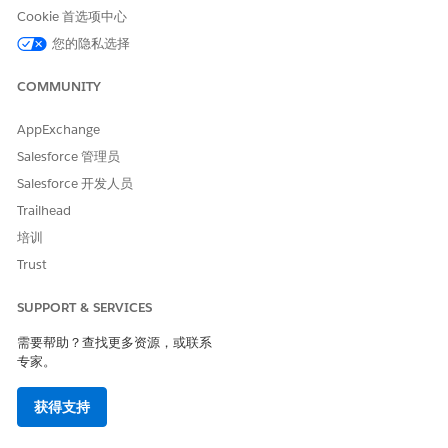
Cookie 首选项中心
您的隐私选择
COMMUNITY
示例
为新办公室设置桌面电话
AppExchange
情况：Maria 搬到新办公桌，需要在现有分机上安装桌面电话。
Salesforce 管理员
瑪麗亞:我搬到 7 楼 712 号办公桌的新办公桌。能否用我当
Salesforce 开发人员
前的分机 5234 设置桌面电话？
Trailhead
AI 客服人员：我可以安排桌面电话的设置。要在继续之前确
培训
认，您需要标准桌面电话还是视频通话功能？
Trust
瑪麗亞:标准桌面电话可以。我不需要视频。
AI 客服人员：已为 7 楼 712 号办公桌创建桌面电话部署请
求，分机已配置 5234。一名技术人员将在明天上午 9-11 点
SUPPORT & SERVICES
之间安装和测试电话。在安装完成且手机准备使用时，您将
需要帮助？查找更多资源，或联系
收到通知。
专家。
获得支持