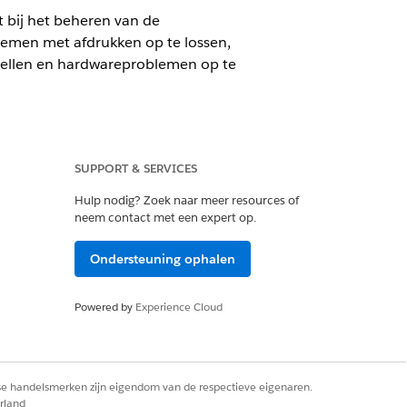
t bij het beheren van de
lemen met afdrukken op te lossen,
estellen en hardwareproblemen op te
SUPPORT & SERVICES
Hulp nodig? Zoek naar meer resources of
neem contact met een expert op.
Ondersteuning ophalen
te voldoen. U kunt extra sjablonen
e ondersteunen.
Powered by
Experience Cloud
rse handelsmerken zijn eigendom van de respectieve eigenaren.
rland