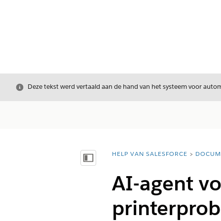
Sluiten
Deze tekst werd vertaald aan de hand van het systeem voor automa
HELP VAN SALESFORCE
DOCUM
U bent hier:
Inhoudsopgave weergeven
AI-agent vo
printerpro