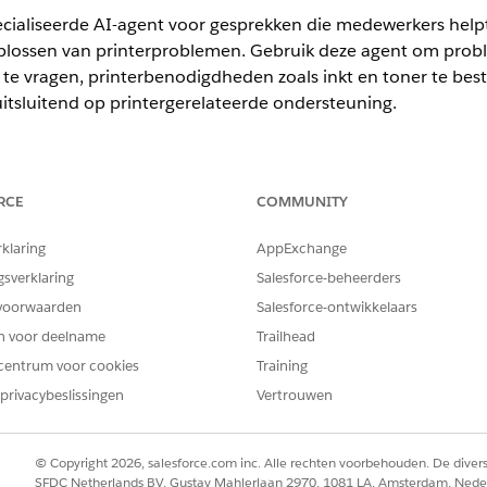
pecialiseerde AI-agent voor gesprekken die medewerkers help
oplossen van printerproblemen. Gebruik deze agent om prob
n te vragen, printerbenodigdheden zoals inkt en toner te b
 uitsluitend op printergerelateerde ondersteuning.
ience
RCE
COMMUNITY
ormance
en
Unlimited
Edition met Agentforce IT Service.
rklaring
AppExchange
gsverklaring
Salesforce-beheerders
voorwaarden
Salesforce-ontwikkelaars
gebruikt automatisch deze SCI-sjablonen om aan uw verzoek 
en voor deelname
Trailhead
onfigureren om soortgelijke toepassingen en verzoektypen t
centrum voor cookies
Training
privacybeslissingen
Vertrouwen
agen
© Copyright 2026, salesforce.com inc. Alle rechten voorbehouden. De dive
SFDC Netherlands BV, Gustav Mahlerlaan 2970, 1081 LA, Amsterdam, Nede