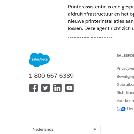
Printerassistentie is een ges
afdrukinfrastructuur en het 
nieuwe printerinstallaties aa
lossen. Deze agent richt zich
VEREISTE EDITIONS
Beschikbaar in: Lightning Exper
SALESFO
Beschikbaar in:
Enterprise
,
Perf
Privacyve
1-800-667-6389
Beveiligin
Servicecatalogusitems
Gebruiks
Deze gespecialiseerde agent 
Richtlijn
voor servicecatalogusitems c
Voorkeur
Uw 
Printerprobleem melden
Printerbenodigdheden aanvr
Select Org
Nederlands
Agentacties