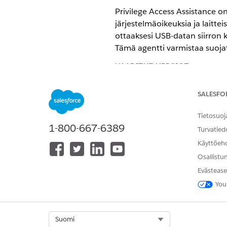
Privilege Access Assistance o
järjestelmäoikeuksia ja laitte
ottaaksesi USB-datan siirron kä
Tämä agentti varmistaa suojat
VAADITUT VERSIOT
Käytettävissä: Lightning Experi
SALESFO
Käytettävissä:
Enterprise
Edition
Tietosuoj
1-800-667-6389
Turvatied
Palvelukatalogin kohteet
Käyttöeh
Tämä erikoistunut agentti käy
Osallistu
palvelukategoriakohteiden ma
Evästease
You
Pyydä pääkäyttäjää tai USB-k
Agentin toiminnot
Select Org
Suomi