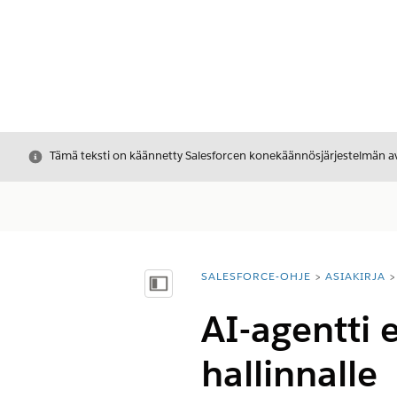
Sulje
Tämä teksti on käännetty Salesforcen konekäännösjärjestelmän avu
SALESFORCE-OHJE
ASIAKIRJA
Olet tässä:
Näytä sisällysluettelo
AI-agentti 
hallinnalle