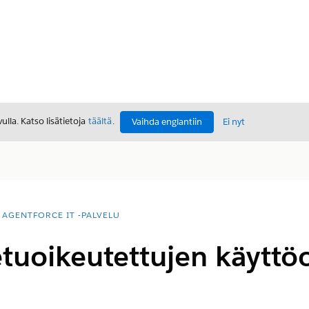
lla. Katso lisätietoja
täältä
.
Vaihda englantiin
Ei nyt
AGENTFORCE IT -PALVELU
etuoikeutettujen käyttö