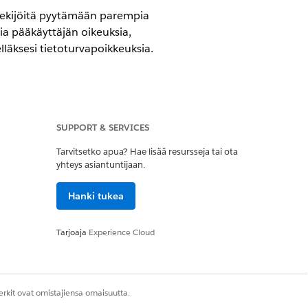
öntekijöitä pyytämään parempia
sia pääkäyttäjän oikeuksia,
elläksesi tietoturvapoikkeuksia.
SUPPORT & SERVICES
IT Service -palvelun avulla.
Tarvitsetko apua? Hae lisää resursseja tai ota
yhteys asiantuntijaan.
Hanki tukea
. Voit määrittää muita
.
Tarjoaja
Experience Cloud
rkit ovat omistajiensa omaisuutta.