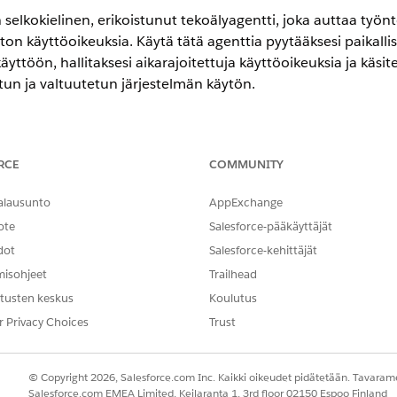
n selkokielinen, erikoistunut tekoälyagentti, joka auttaa ty
iston käyttöoikeuksia. Käytä tätä agenttia pyytääksesi paikalli
yttöön, hallitaksesi aikarajoitettuja käyttöoikeuksia ja käsit
un ja valtuutetun järjestelmän käytön.
encessa
RCE
COMMUNITY
-,
Performance
Edition- ja
Unlimited
Edition -versioissa Agentforce 
alausunto
AppExchange
ote
Salesforce-pääkäyttäjät
dot
Salesforce-kehittäjät
ttää pyyntösi täyttämiseen automaattisesti näitä SCI-malleja
misohjeet
Trailhead
lleja tukemaan samankaltaisia sovelluksia ja pyyntötyyppejä
tusten keskus
Koulutus
r Privacy Choices
Trust
äyttöoikeutta
© Copyright 2026, Salesforce.com Inc. Kaikki oikeudet pidätetään. Tavarame
Salesforce.com EMEA Limited, Keilaranta 1, 3rd floor 02150 Espoo Finland