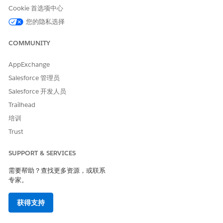
为员工创建事件
Cookie 首选项中心
您的隐私选择
COMMUNITY
示例
AppExchange
请求软件安装的临时管理员权限
Salesforce 管理员
情况：开发人员 Chris 需要临时管理员权限，才可以在笔记本电
Salesforce 开发人员
脑上安装开发工具。
Trailhead
克里斯:我需要临时管理员权限，才可以在我的笔记本电脑上
培训
安装 Docker 和 Kubernetes，以进行新项目。
AI 客服人员：我可以提交该管理员权限请求。在我继续之
Trust
前，要确认一下，您需要多长时间才能获得提升的访问权
限，您的经理是否已经预先批准了这个请求？
SUPPORT & SERVICES
克里斯:我需要它24小时 是的 我的经理Sarah Chen今早批准
需要帮助？查找更多资源，或联系
了它
专家。
AI 客服人员：您的临时管理员权限请求已提交安全团队审
批。根据经理预先批准的 Sarah Chen，应在 30 分钟内处
获得支持
理。您将收到一封电子邮件，其中包含 24 小时内有效的临
时管理员密码。在此期限后，将自动恢复标准用户权限。