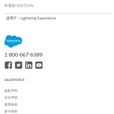
所需的 EDITION
适用于：Lightning Experience
适用于：Agentforce IT服务的
Enterprise
、
Performance
和
Unlimited
Edition。
服务目录项目
此专业客服人员会自动使用这些 SCI 模板来满足您的请求。您可以
1-800-667-6389
配置其他服务目录项目模板，以支持类似的应用程序和请求类型。
请求管理员或 USB 访问权限
客服人员操作
SALESFORCE
这些操作会在您与专业客服人员对话期间自动运行。
隐私声明
使用 Knowledge 回答问题
安全声明
获取合格的服务目录项目
使用条款
执行服务目录项目流
获取产品发布卡
参与准则