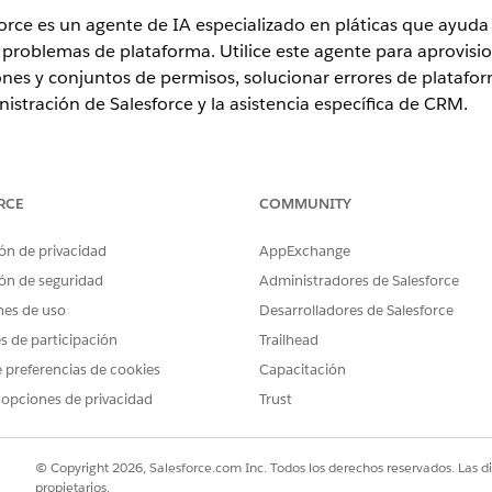
orce es un agente de IA especializado en pláticas que ayuda 
r problemas de plataforma. Utilice este agente para aprovisi
ones y conjuntos de permisos, solucionar errores de platafo
nistración de Salesforce y la asistencia específica de CRM.
ence
RCE
COMMUNITY
rise
,
Performance
y
Unlimited
con Agentforce IT Service.
ón de privacidad
AppExchange
ón de seguridad
Administradores de Salesforce
vicio
nes de uso
Desarrolladores de Salesforce
liza automáticamente estas plantillas de SCI para atender su 
es de participación
Trailhead
álogo de servicio adicionales para admitir solicitudes y tipos 
 preferencias de cookies
Capacitación
 opciones de privacidad
Trust
 de contraseña de Salesforce
orm de reporte
e Salesforce
© Copyright 2026, Salesforce.com Inc. Todos los derechos reservados. Las d
propietarios.