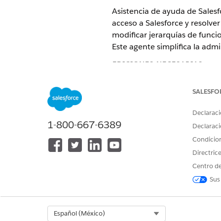
Asistencia de ayuda de Salesf
acceso a Salesforce y resolve
modificar jerarquías de funci
Este agente simplifica la admi
EDICIONES NECESARIAS
Disponible en: Lightning Experi
SALESFO
Disponible en: Ediciones
Enterp
Declaraci
1-800-667-6389
Declaraci
Elementos de catálogo de ser
Condicio
Este agente especializado uti
Directric
plantillas de elementos de cat
Centro de
Sus
Solicitud de restablecimiento
Problema de Salesforce Platf
Solicitar acceso de usuario d
Select Org
Español (México)