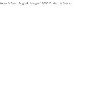
ultepec V Secc., Miguel Hidalgo, 11000 Ciudad de México
do.
e para un nuevo ejecutivo de
entas, Tyler Brooks. Comienza el lunes.
, ¿qué función debe tener Tyler y
do o Marketing Cloud?
ivo de cuenta y el conjunto de
 de configuración se enviarán al email