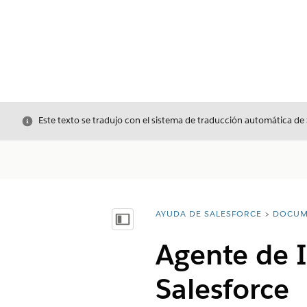
Cerrar
Este texto se tradujo con el sistema de traducción automática de
AYUDA DE SALESFORCE
DOCUM
Usted está aquí:
Mostrar índice de materias
Agente de I
Salesforce