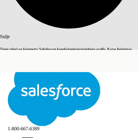
Haku
Sulje
Tämä teksti on käännetty Salesforcen konekäännösjärjestelmän avulla. Katso lisätietoja
Vaihda englantiin
Ei nyt
täältä
.
Sulje
Sulje
1-800-667-6389