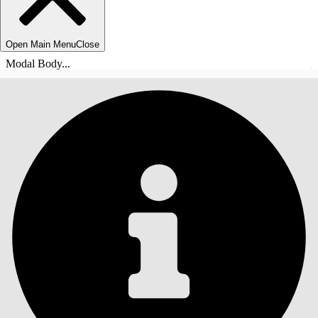
Open Main Menu
Close
Modal Body...
SISÄLLYSLUETTELO
Haku
Näytä sisällysluettelo
Sisällysluettelo