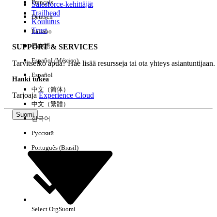
Français
Salesforce-kehittäjät
Trailhead
Deutsch
Kokemus
Koulutus
Trust
Italiano
日本語
SUPPORT & SERVICES
Español (México)
Tarvitsetko apua? Hae lisää resursseja tai ota yhteys asiantuntijaan.
Tyhjennä kaikki
Valmis
Español
Hanki tukea
中文（简体）
Tarjoaja
Experience Cloud
中文（繁體）
Suomi
한국어
Русский
Português (Brasil)
Select Org
Suomi
Ei tuloksia