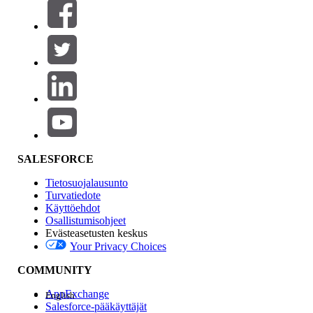
Suodatusperuste (0)
VALITSE SUODATTIMET
Lisää
Tuotealue
Ominaisuuden vaikutus
SALESFORCE
Tietosuojalausunto
Turvatiedote
Käyttöehdot
Osallistumisohjeet
Evästeasetusten keskus
Your Privacy Choices
Edition
COMMUNITY
AppExchange
English
Salesforce-pääkäyttäjät