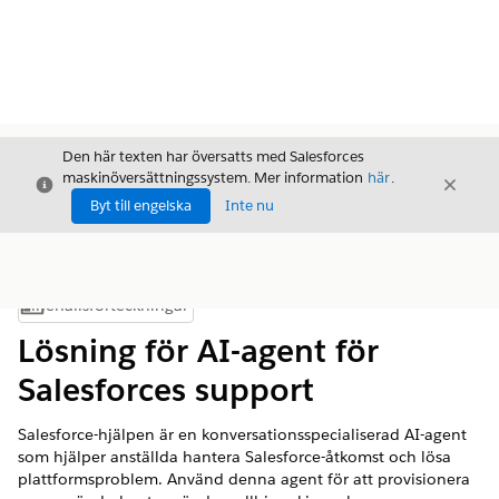
Den här texten har översatts med Salesforces
maskinöversättningssystem. Mer information
här
.
Stäng
Stäng
Stäng
Byt till engelska
Inte nu
Innehållsförteckningar
Visa innehållsförteckning
Lösning för AI-agent för
Salesforces support
Salesforce-hjälpen är en konversationsspecialiserad AI-agent
som hjälper anställda hantera Salesforce-åtkomst och lösa
plattformsproblem. Använd denna agent för att provisionera