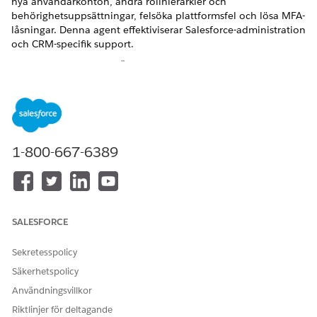
nya användarkonton, ändra rollhierarkier och
behörighetsuppsättningar, felsöka plattformsfel och lösa MFA-
låsningar. Denna agent effektiviserar Salesforce-administration
och CRM-specifik support.
VERSIONER SOM KRÄVS
Tillgängliga i: Lightning Experience
Tillgängliga i:
Enterprise
,
Performance
och
Unlimited
Editions med Agentforce IT Service.
1-800-667-6389
Servicekatalogobjekt
Denna specialiserade agent använder automatiskt dessa SCI-
mallar för att uppfylla din begäran. Du kan konfigurera
SALESFORCE
ytterligare servicekatalogobjektmallar för att stödja liknande
program och begärantyper.
Sekretesspolicy
Begär återställning av Salesforce-lösenord
Säkerhetspolicy
Rapportera Salesforce Platform-problem
Användningsvillkor
Begär Salesforce-användaråtkomst
Riktlinjer för deltagande