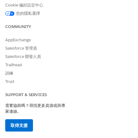
執行服務目錄項目流程
Cookie 偏好設定中心
取得產品啟動卡
您的隱私選擇
為員工建立事件
COMMUNITY
AppExchange
Salesforce 管理員
範例
要求新銷售小組成員存取 Salesforce
Salesforce 開發人員
Trailhead
實例：銷售經理 Kevin 需要為新的帳戶主管設定 Salesforce 存
取權。
訓練
Kevin:我需要為新的帳戶主管 Tyler Brooks 設定 Salesforce
Trust
存取權。他會於週一開始。
AI 工作人員:我可以建立該 Salesforce 帳戶。若要在繼續之
SUPPORT & SERVICES
前確認,Tyler 應擁有的角色為何,以及他是否需要存取任何特
需要協助嗎？尋找更多資源或與專
定權限集,例如「進階預測」或 Marketing Cloud?
家連線。
Kevin:他應該是擁有「進階預測」存取權的「帳戶主管」角
色。
取得支援
AI 工作人員:Tyler Brooks 的 Salesforce 帳戶已使用「帳戶
主管」角色和「進階預測」權限集建立。登入認證與設定指