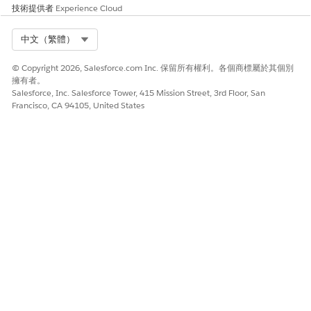
示將在星期五結束前傳送至他的公司電子郵件。他會在週一
技術提供者
Experience Cloud
第一次登入期間收到設定 MFA 的提示。
Select Org
中文（繁體）
© Copyright 2026, Salesforce.com Inc. 保留所有權利。各個商標屬於其個別
擁有者。
此文章是否解決您的問題？
Salesforce, Inc. Salesforce Tower, 415 Mission Street, 3rd Floor, San
Francisco, CA 94105, United States
請讓我們知道，以便我們改進！
是
否