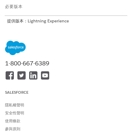
必要版本
提供版本：Lightning Experience
提供版本：具備 Agentforce IT Service 的
Enterprise
、
Performance
及
Unlimited
Edition。
服務目錄項目
此專門工作人員會自動使用這些 SCI 範本來滿足您的要求。您可以
1-800-667-6389
設定其他服務目錄項目範本來支援類似的應用程式和要求類型。
要求 Salesforce 密碼重設
報告 Salesforce Platform 問題
要求 Salesforce 使用者存取權
SALESFORCE
工作人員動作
隱私權聲明
這些動作會在您與專門工作人員交談期間自動執行。
安全性聲明
使用條款
使用 Knowledge 回答問題
取得合格的服務目錄項目
參與原則