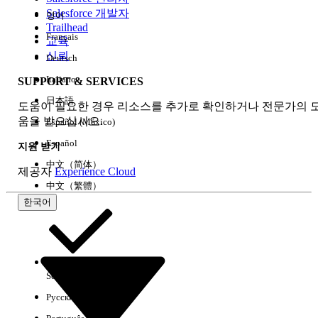
Salesforce 개발자
영어
경험
Trailhead
Français
교육
신뢰
Deutsch
Italiano
SUPPORT & SERVICES
모두 지우기
완료
日本語
도움이 필요한 경우 리소스를 추가로 확인하거나 전문가의 
움을 받으십시오.
Español (México)
Español
지원 받기
中文（简体）
제공자
Experience Cloud
中文（繁體）
한국어
Select Org
한국어
Русский
결과 없음