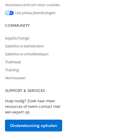
Voorkeurcentrum voor cookies
Uitzondering op beveiligingsbeleid aanvragen
Beveiligingsincident melden
Uw privacybeslissingen
Gebruiker registreren voor beveiligingstraining
COMMUNITY
Agentacties
AppExchange
Deze acties worden automatisch uitgevoerd tijdens uw
Salesforce-beheerders
gesprek met de gespecialiseerde agent.
Salesforce-ontwikkelaars
Vragen beantwoorden met Knowledge
Trailhead
In aanmerking komende servicecatalogusitems ophalen
Stroom Servicecatalogusitem uitvoeren
Training
Productlanceringskaart ophalen
Vertrouwen
Incident maken voor medewerker
SUPPORT & SERVICES
Hulp nodig? Zoek naar meer
resources of neem contact met
een expert op.
VOORBEELD
Een vermoedelijk phishing-e-mailbericht melden
Ondersteuning ophalen
Scenario: Medewerkster Anna ontving een verdachte e-mail