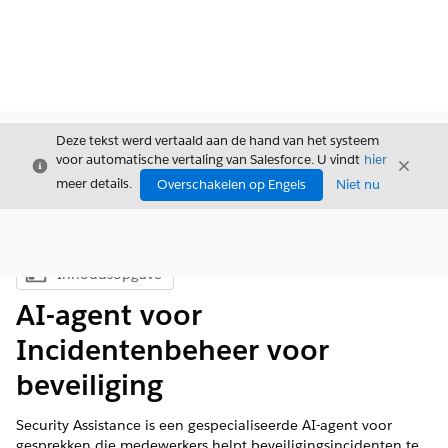
Deze tekst werd vertaald aan de hand van het systeem
voor automatische vertaling van Salesforce. U vindt
hier
Sluiten
Sluite
Sluiten
meer details.
Overschakelen op Engels
Niet nu
Inhoudsopgave
Inhoudsopgave weergeven
AI-agent voor
Incidentenbeheer voor
beveiliging
Security Assistance is een gespecialiseerde AI-agent voor
gesprekken die medewerkers helpt beveiligingsincidenten te