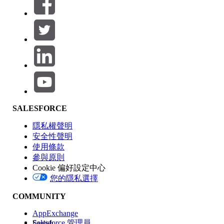
篩選器 (0)
選取篩選
新增
產品區域
SALESFORCE
功能影響
隱私權聲明
安全性聲明
使用條款
參與原則
Cookie 偏好設定中心
版本
您的隱私選擇
COMMUNITY
AppExchange
Salesforce 管理員
English