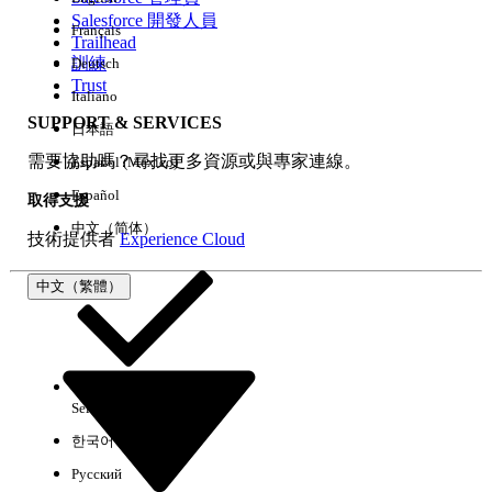
Salesforce 開發人員
Français
經驗
Trailhead
訓練
Deutsch
Trust
Italiano
SUPPORT & SERVICES
日本語
全部清除
完成
需要協助嗎？尋找更多資源或與專家連線。
Español (México)
Español
取得支援
中文（简体）
技術提供者
Experience Cloud
中文（繁體）
Select Org
中文（繁體）
한국어
Русский
沒有結果