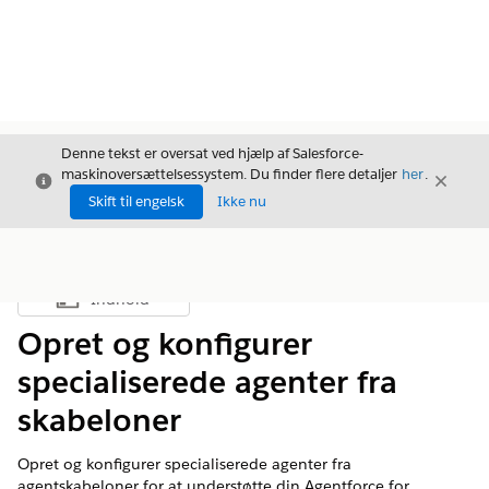
Denne tekst er oversat ved hjælp af Salesforce-
maskinoversættelsessystem. Du finder flere detaljer
her
.
Luk
Luk
Luk
Skift til engelsk
Ikke nu
Indhold
Vis indholdsfortegnelse
Opret og konfigurer
specialiserede agenter fra
skabeloner
Opret og konfigurer specialiserede agenter fra
agentskabeloner for at understøtte din Agentforce for