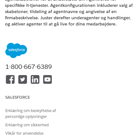
specifikke it-tjenester. Agentkonfigurationen inkluderer valg af
skabeloner, tildeling af agentnavne og angivelse af en
firmabeskrivelse. Juster derefter underagenter og handlinger,
og aktiver agenter til at gå live for dine medarbejdere.
EDITIONSHEADING
Tilgængelig i: Lightning Experience
Tilgængelig i:
Enterprise
,
Performance
og
Unlimited
Edition
med Agentforce IT Service.
1-800-667-6389
BRUGERTILLADELSER PÅKRÆVET
Hvis du vil aktivere
Administrer AI-agenter OG
Agentforce:
de krævede tilladelser for
SALESFORCE
din agenttype
Erklæring om beskyttelse af
ELLER
personlige oplysninger
Tilpas applikation
Erklæring om sikkerhed
Vilkår for anvendelse
Skriv
i feltet Find hurtigt i Opsætning,
Salesforce Start