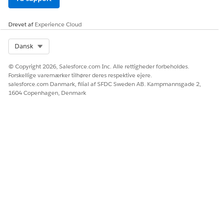
LØSTE DENNE ARTIKEL DIT PROBLEM?
Giv os besked, så vi kan forbedre os!
Drevet af
Experience Cloud
Ja
Nej
Select Org
Dansk
© Copyright 2026, Salesforce.com Inc. Alle rettigheder forbeholdes.
Forskellige varemærker tilhører deres respektive ejere.
salesforce.com Danmark, filial af SFDC Sweden AB. Kampmannsgade 2,
1604 Copenhagen, Denmark