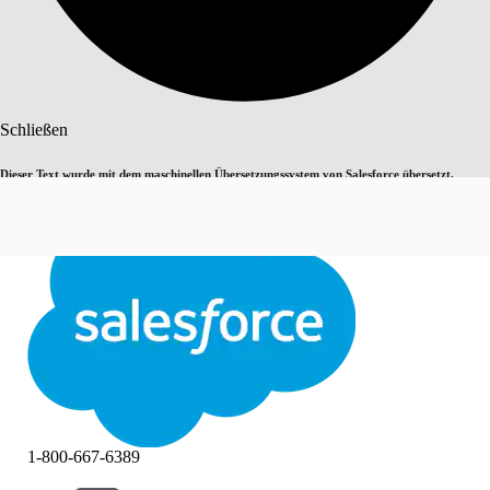
Suche
Schließen
Dieser Text wurde mit dem maschinellen Übersetzungssystem von Salesforce übersetzt.
Zu Englisch wechseln
Nicht jetzt
Weitere Details finden Sie
hier
.
Schließen
Schließen
1-800-667-6389