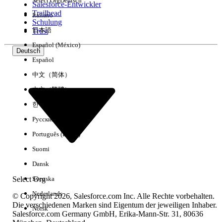
Select Org
Deutsch
Salesforce-Entwickler
Trailhead
Italiano
Erfahrung
Schulung
日本語
Trust
Español (México)
Deutsch
Español
Alle löschen
Fertig
中文（简体）
中文（繁體）
한국어
Русский
Português (Brasil)
Suomi
Dansk
Select Org
Svenska
Nederlands
© Copyright 2026, Salesforce.com Inc. Alle Rechte vorbehalten.
Die verschiedenen Marken sind Eigentum der jeweiligen Inhaber.
Norsk
Salesforce.com Germany GmbH, Erika-Mann-Str. 31, 80636
Keine Ergebnisse