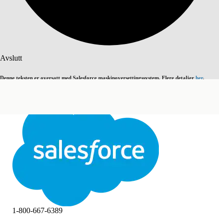
Søk
Avslutt
Denne teksten er oversatt med Salesforce maskinoversettingssystem. Flere detaljer
her
.
Bytt til engelsk
Ikke nå
Avslutt
Avslutt
1-800-667-6389