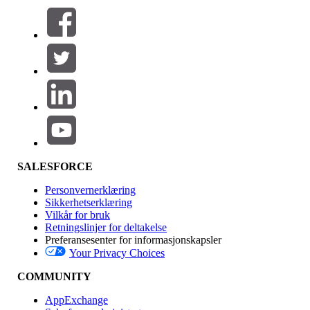
Filtre (0)
VELG FILTRE
Legg til
Produktområde
Funksjonsinnvirkning
SALESFORCE
Personvernerklæring
Sikkerhetserklæring
Vilkår for bruk
Retningslinjer for deltakelse
Preferansesenter for informasjonskapsler
Your Privacy Choices
Utgave
COMMUNITY
AppExchange