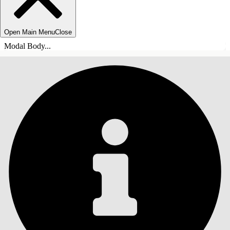
Open Main Menu
Close
Modal Body...
INNHOLD
Søk
Vis innholdsfortegnelse
Innhold