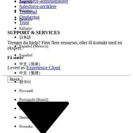
Salesforce-administratorer
Engelsk
Salesforce-utviklere
Français
Trailhead
Erfaring
Opplæring
Deutsch
Trust
Italiano
SUPPORT & SERVICES
日本語
Trenger du hjelp? Finn flere ressurser, eller få kontakt med en
Fjern alle
Utført
Español (México)
ekspert.
Español
Få støtte
中文（简体）
Levert av
Experience Cloud
中文（繁體）
Norsk
한국어
Русский
Português (Brasil)
Suomi
Dansk
Svenska