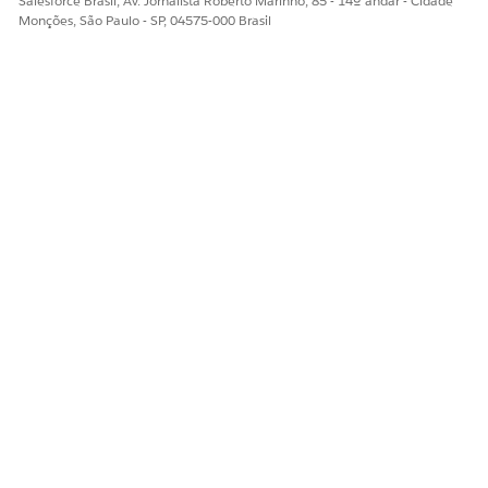
Salesforce Brasil, Av. Jornalista Roberto Marinho, 85 - 14º andar - Cidade
Monções, São Paulo - SP, 04575-000 Brasil
ESTE ARTIGO RESOLVEU SEU PROBLEMA?
Diga-nos para podermos melhorar!
Sim
Não