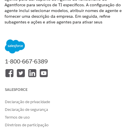
Agentforce para serviços de TI específicos. A configuração do
agente inclui selecionar modelos, atribuir nomes de agente e
fornecer uma descrição da empresa. Em seguida, refine
subagentes e ações e ative agentes para ativar seus
funcionários.
EDIÇÕES OBRIGATÓRIAS
Disponível em: Lightning Experience
1-800-667-6389
Disponível em: Edições
Enterprise
,
Performance
e
Unlimited
com o Serviço de TI Agentforce.
PERMISSÕES DE USUÁRIO NECESSÁRIAS
Para ativar o Agentforce:
Gerenciar agentes de IA E as
SALESFORCE
permissões obrigatórias para
seu tipo de agente
Declaração de privacidade
Declaração de segurança
OU
Termos de uso
Personalizar aplicativo
Diretrizes de participação