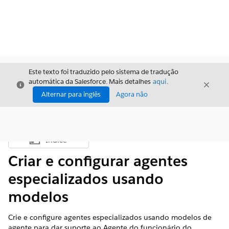
Este texto foi traduzido pelo sistema de tradução
automática da Salesforce. Mais detalhes
aqui
.
Fechar
Fecha
Fechar
Alternar para inglês
Agora não
Índice
Mostrar índice
Criar e configurar agentes
especializados usando
modelos
Crie e configure agentes especializados usando modelos de
agente para dar suporte ao Agente do funcionário do