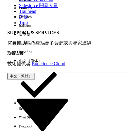
Salesforce 開發人員
Français
經驗
Trailhead
訓練
Deutsch
Trust
Italiano
SUPPORT & SERVICES
日本語
全部清除
完成
需要協助嗎？尋找更多資源或與專家連線。
Español (México)
Español
取得支援
中文（简体）
技術提供者
Experience Cloud
中文（繁體）
Select Org
中文（繁體）
한국어
Русский
沒有結果