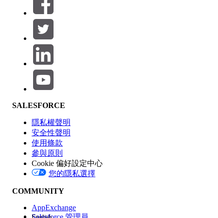
篩選器 (0)
選取篩選
新增
產品區域
SALESFORCE
功能影響
隱私權聲明
安全性聲明
使用條款
參與原則
Cookie 偏好設定中心
版本
您的隱私選擇
COMMUNITY
AppExchange
Salesforce 管理員
English