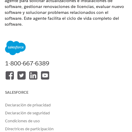
agente para solicitar actualizaciones e instalaciones de
software, gestionar renovaciones de licencias, evaluar nuevo
software y solucionar problemas relacionados con el
software. Este agente facilita el ciclo de vida completo del
software.
EDICIONES NECESARIAS
Disponible en: Lightning Experience
Disponible en: Ediciones
Enterprise
,
Performance
y
1-800-667-6389
Unlimited
con Agentforce IT Service.
Elementos de catálogo de servicio
Este agente especializado utiliza automáticamente estas
SALESFORCE
plantillas de SCI para atender su solicitud. Puede configurar
plantillas de elementos de catálogo de servicio adicionales
Declaración de privacidad
para admitir aplicaciones y tipos de solicitud similares.
Declaración de seguridad
Problema de software de informe
Condiciones de uso
Solicitud de nuevo acceso a software (con Okta)
Solicitud de desinstalación de software
Directrices de participación