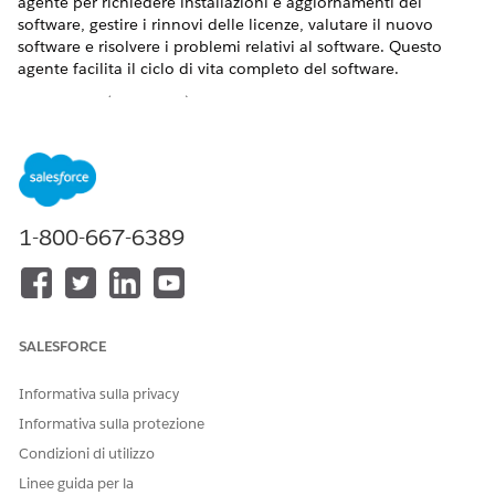
agente per richiedere installazioni e aggiornamenti del
software, gestire i rinnovi delle licenze, valutare il nuovo
software e risolvere i problemi relativi al software. Questo
agente facilita il ciclo di vita completo del software.
VERSIONI (EDITION) RICHIESTE
Disponibile nelle versioni: Lightning Experience
Disponibile in:
Enterprise
Edition,
Performance
Edition e
Unlimited
Edition con Agentforce IT Service.
1-800-667-6389
Elementi catalogo di servizi
Questo agente specializzato utilizza automaticamente questi
modelli SCI per soddisfare la richiesta. È possibile configurare
SALESFORCE
ulteriori modelli di elementi catalogo di servizi per supportare
applicazioni e tipi di richieste simili.
Informativa sulla privacy
Segnalazione di problemi software
Informativa sulla protezione
Richiesta dell'accesso a un nuovo software (con Okta)
Condizioni di utilizzo
Richiedi disinstallazione software
Richiedi rimozione licenza software
Linee guida per la