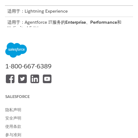
适用于：Lightning Experience
适用于：Agentforce IT服务的
Enterprise
、
Performance
和
Unlimited
Edition。
服务目录项目
此专业客服人员会自动使用这些 SCI 模板来满足您的请求。您可以
配置其他服务目录项目模板，以支持类似的应用程序和请求类型。
1-800-667-6389
报告 SSO 问题
客服人员操作
这些操作会在您与专业客服人员对话期间自动运行。
SALESFORCE
使用 Knowledge 回答问题
隐私声明
获取合格的服务目录项目
执行服务目录项目流
安全声明
获取产品发布卡
使用条款
为员工创建事件
参与准则