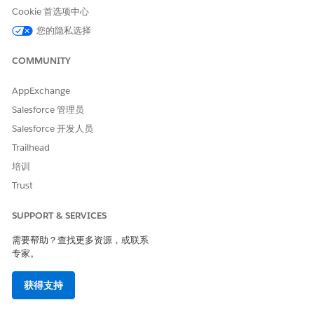
Cookie 首选项中心
您的隐私选择
示例
COMMUNITY
故障排除 SSO 登录失败
AppExchange
情况：员工 Frank 无法使用 SSO 登录公司内部网，并不断收到
身份验证错误。
Salesforce 管理员
Salesforce 开发人员
弗兰克:我无法登录内部网。当我使用 SSO 时，它一直说“身
份验证失败”，但我的密码适用于电子邮件。
Trailhead
AI 客服人员：我可以帮助解决该 SSO 问题。在继续之前，
培训
请确认您最近是否更改了网络密码，您是否在所有应用程序
Trust
或仅内部网上看到此错误？
弗兰克:我昨天更改了密码，目前只有内部网出现故障。
SUPPORT & SERVICES
AI 客服人员：此问题很可能是在密码更改后凭据同步延迟。
我手动触发了您的帐户与 SSO 身份提供商的同步。尝试在大
需要帮助？查找更多资源，或联系
约 5 分钟后再次登录内部网。如果仍然失败，我将创建事
专家。
件，供身份团队进一步调查。
获得支持