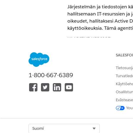
Järjestelmän ja tiedostojen kä
hallitsemaan IT-resurssien ja 
oikeudet, hallitaksesi Active
käyttöoikeuksia. Tämä agentti 
VAADITUT VERSIOT
Käytettävissä: Lightning Experi
SALESFO
Käytettävissä:
Enterprise
Edition
Tietosuoj
1-800-667-6389
Turvatied
Palvelukatalogin kohteet
Käyttöeh
Tämä erikoistunut agentti käy
Osallistu
palvelukategoriakohteiden ma
Evästease
You
Pyynnön käyttäjän poistamine
AD-ryhmän jäsenyyden hallin
Pyydä sovelluksen käyttöoike
Pyynnön tietokannan käyttöo
Select Org
Suomi