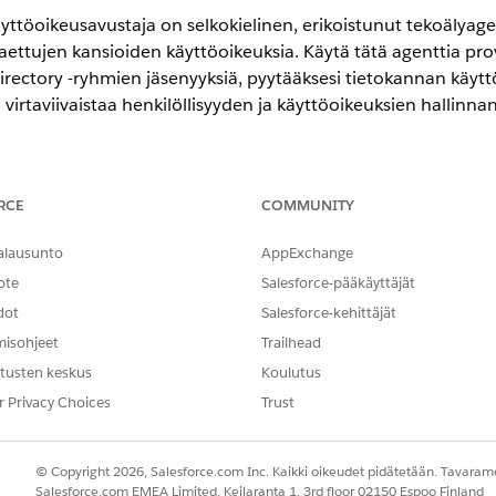
yttöoikeusavustaja on selkokielinen, erikoistunut tekoälyagen
jaettujen kansioiden käyttöoikeuksia. Käytä tätä agenttia prov
 Directory -ryhmien jäsenyyksiä, pyytääksesi tietokannan käyt
virtaviivaistaa henkilöllisyyden ja käyttöoikeuksien hallinna
encessa
RCE
COMMUNITY
-,
Performance
Edition- ja
Unlimited
Edition -versioissa Agentforce 
alausunto
AppExchange
ote
Salesforce-pääkäyttäjät
dot
Salesforce-kehittäjät
ttää pyyntösi täyttämiseen automaattisesti näitä SCI-malleja
misohjeet
Trailhead
lleja tukemaan samankaltaisia sovelluksia ja pyyntötyyppejä
tusten keskus
Koulutus
r Privacy Choices
Trust
n Active Directory -hakemistosta
taoikeus
utta
© Copyright 2026, Salesforce.com Inc. Kaikki oikeudet pidätetään. Tavarame
ikeus
Salesforce.com EMEA Limited, Keilaranta 1, 3rd floor 02150 Espoo Finland