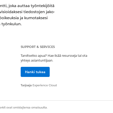
tti, joka auttaa työntekijöitä
isioidaksesi tiedostojen jako-
töoikeuksia ja kumotaksesi
n työnkulun.
SUPPORT & SERVICES
IT Service -palvelun avulla.
Tarvitsetko apua? Hae lisää resursseja tai ota
yhteys asiantuntijaan.
Hanki tukea
. Voit määrittää muita
.
Tarjoaja
Experience Cloud
rkit ovat omistajiensa omaisuutta.