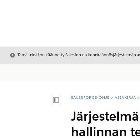
Sulje
Tämä teksti on käännetty Salesforcen konekäännösjärjestelmän avu
SALESFORCE-OHJE
ASIAKIRJA
Olet tässä:
Näytä sisällysluettelo
Järjestelmä
hallinnan t