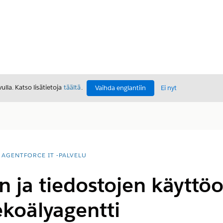
lla. Katso lisätietoja
täältä
.
Vaihda englantiin
Ei nyt
AGENTFORCE IT -PALVELU
n ja tiedostojen käyttö
ekoälyagentti