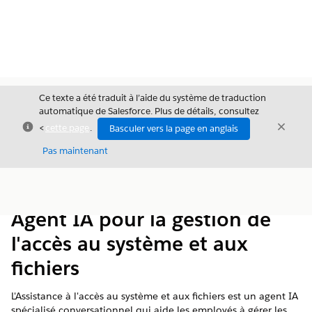
Ce texte a été traduit à l’aide du système de traduction
automatique de Salesforce. Plus de détails, consultez
Fermer
Ferme
<
cette page
.
Basculer vers la page en anglais
Fermer
Pas maintenant
Table des
Afficher la table des matières
matières
Agent IA pour la gestion de
l'accès au système et aux
fichiers
L'Assistance à l'accès au système et aux fichiers est un agent IA
spécialisé conversationnel qui aide les employés à gérer les