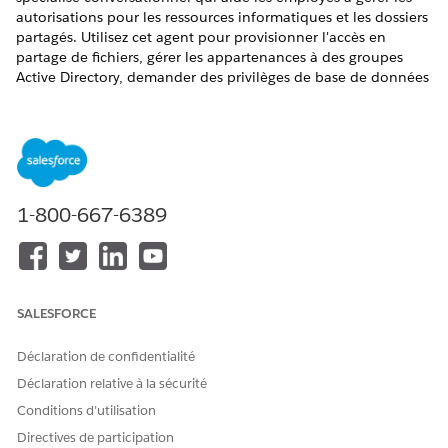
autorisations pour les ressources informatiques et les dossiers
partagés. Utilisez cet agent pour provisionner l'accès en
partage de fichiers, gérer les appartenances à des groupes
Active Directory, demander des privilèges de base de données
et révoquer des droits d'accès. Cet agent rationalise le
workflow de gestion des identités et des accès.
ÉDITIONS REQUISES
Disponible avec : Lightning Experience
1-800-667-6389
Disponible avec : éditions
Enterprise
,
Performance
et
Unlimited
avec Agentforce IT Service.
Éléments du Catalogue de services
SALESFORCE
Cet agent spécialisé utilise automatiquement ces modèles de
SCI pour répondre à votre demande. Vous pouvez configurer
Déclaration de confidentialité
des modèles d'élément de catalogue de services
Déclaration relative à la sécurité
supplémentaires pour prendre en charge des applications et
Conditions d’utilisation
des types de requête similaires.
Directives de participation
Demande de retrait d'utilisateurs d'Active Directory