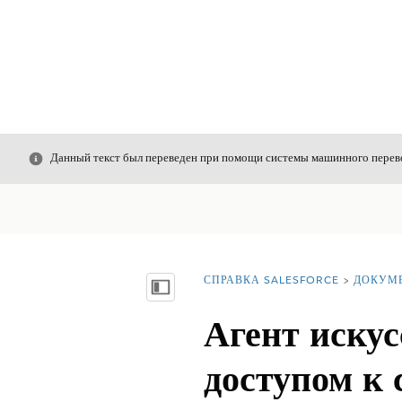
Закрыть
Данный текст был переведен при помощи системы машинного перево
СПРАВКА SALESFORCE
ДОКУМ
Вы находитесь здесь:
Показать содержание
Агент иску
доступом к 