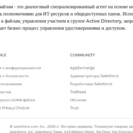
файлам - это диалоговый специализированный агент на основе и
ь полномочиями для ИТ-ресурсов и общедоступных папок. Испол
 к файлам, управления участием в группе Active Directory, зап
щает бизнес-процесс управления удостоверениями и доступом.
xperience
RCE
COMMUNITY
erformance
и
Unlimited
Edition с Agentforce IT Service.
е о конфиденциальности
AppExchange
 о безопасности
Администраторы Salesforce
спользования
Разработчики Salesforce
 автоматически использует эти шаблоны SCI для выполнения за
частия
Trailhead
нтов каталога услуг для поддержки похожих приложений и типо
троек cookie-файлов
Обучение
r Privacy Choices
Trust
з Active Directory
AD
© salesforce.com, inc., 2026 гг. Все права защищены. Упомянутые товарные з
Salesforce, Inc. Salesforce Tower, 415 Mission Street, 3rd Floor, San Francis