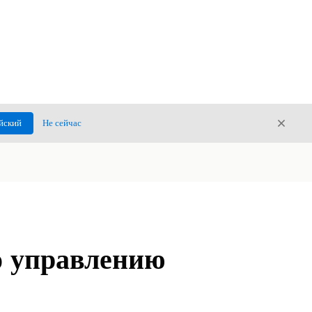
Закры
йский
Не сейчас
Закрыт
о управлению