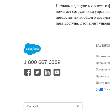
Помощь в доступе к системе и 
помогает сотрудникам управлят
предоставления общего доступа
прав доступа. Этот агент упро
ТРЕБУЕМЫЕ ВЕРСИИ
Доступно в версиях: Lightning E
SALESFO
Доступно в версиях:
Enterprise
,
P
Положени
1-800-667-6389
Положение
Элементы каталога услуг
Условия и
Этот специализированный агент
Правила у
дополнительные шаблоны элеме
Центр нас
You
Запрос удаления пользователя и
Управление участием в группе 
Запрос доступа к приложению
Запрос доступа к базе данных
Select Org
Русский