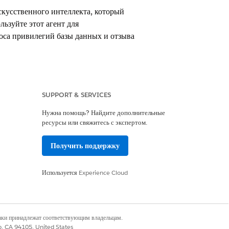
скусственного интеллекта, который
ьзуйте этот агент для
роса привилегий базы данных и отзыва
SUPPORT & SERVICES
Нужна помощь? Найдите дополнительные
ресурсы или свяжитесь с экспертом.
Получить поддержку
проса. Вы можете настроить
в запросов.
Используется
Experience Cloud
наки принадлежат соответствующим владельцам.
co, CA 94105, United States