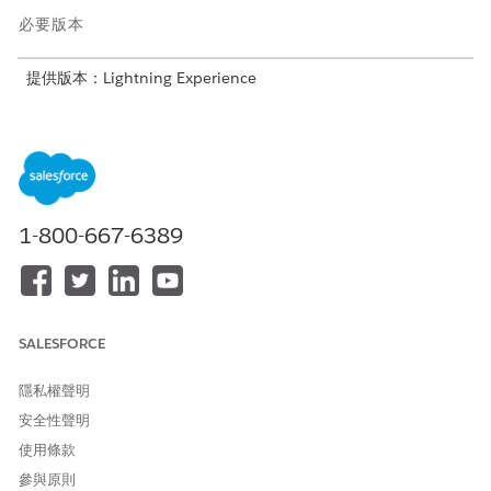
必要版本
提供版本：Lightning Experience
提供版本：具備 Agentforce IT Service 的
Enterprise
、
Performance
及
Unlimited
Edition。
服務目錄項目
此專門工作人員會自動使用這些 SCI 範本來滿足您的要求。您可以
1-800-667-6389
設定其他服務目錄項目範本來支援類似的應用程式和要求類型。
要求從 Active Directory 移除使用者
管理 AD 群組成員資格
要求應用程式存取權
SALESFORCE
要求資料庫存取權
要求 SharePoint 網站存取權
隱私權聲明
安全性聲明
工作人員動作
使用條款
這些動作會在您與專門工作人員交談期間自動執行。
參與原則