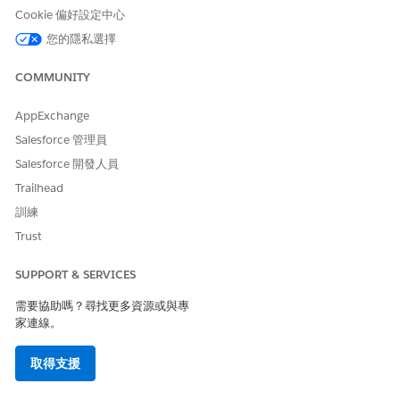
使用 Knowledge 回答問題
Cookie 偏好設定中心
取得合格的服務目錄項目
您的隱私選擇
執行服務目錄項目流程
取得產品啟動卡
COMMUNITY
為員工建立事件
AppExchange
Salesforce 管理員
Salesforce 開發人員
範例
Trailhead
要求共用網路磁碟機的存取權
訓練
實例：新的小組成員 Julie 需要存取財務部門的共用磁碟,才能存
Trust
取每季報告。
Julie:我需要「財務」共用磁碟的存取權,才能檢閱第一季度
SUPPORT & SERVICES
報告以供我分析。您可以設定嗎?
需要協助嗎？尋找更多資源或與專
AI 工作人員:我可以為您要求該存取權。若要在繼續之前確
家連線。
認,您是否需要唯讀存取權或讀/寫權限,且您的經理是否批准
此要求?
取得支援
Julie:唯讀足夠,我的經理 Karen Thompson 今早已批准。
AI 工作人員:您的財務共用磁碟存取要求已根據 Karen