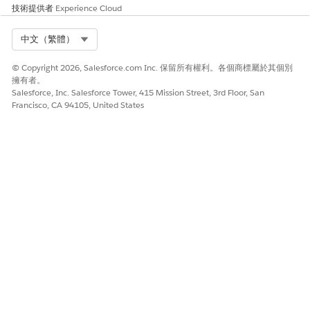
Thompson 的經理批准,以唯讀權限提交。該要求將由財務資
技術提供者
Experience Cloud
料擁有者檢閱,通常會在 2 小時內處理。授與存取權時,您將
收到電子郵件通知。
Select Org
中文（繁體）
© Copyright 2026, Salesforce.com Inc. 保留所有權利。各個商標屬於其個別
擁有者。
Salesforce, Inc. Salesforce Tower, 415 Mission Street, 3rd Floor, San
此文章是否解決您的問題？
Francisco, CA 94105, United States
請讓我們知道，以便我們改進！
是
否