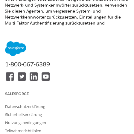
Netzwerk- und Systemkennwörter zurückzusetzen. Verwenden
Sie diesen Agenten, um vergessene System- und
Netzwerkkennwörter zurückzusetzen, Einstellungen für die
Multi-Faktor-Authentifizierung zurückzusetzen und
kennwortbezogene technische Probleme zu melden. Dieser
Agent kümmert sich um die Wiederherstellung von
Anmeldeinformationen auf Systemebene.
ERFORDERLICHE EDITIONEN
1-800-667-6389
Verfügbarkeit: Lightning Experience
Verfügbarkeit:
Enterprise
,
Performance
und
Unlimited
Edition mit Agentforce IT Service.
SALESFORCE
Servicekatalogelemente
Dieser spezialisierte Agent verwendet diese SCI-Vorlagen
Datenschutzerklärung
automatisch, um Ihre Anforderung zu erfüllen. Sie können
Sicherheitserklärung
zusätzliche Servicekatalogelement-Vorlagen konfigurieren, um
Nutzungsbedingungen
ähnliche Anwendungen und Anforderungstypen zu
unterstützen.
Teilnahmerichtlinien