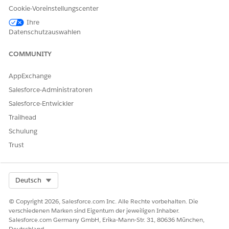
Cookie-Voreinstellungscenter
Multi-Faktor-Authentifizierung (MFA) zurücksetzen
Account-Entsperrung für Kollegen anfordern
Ihre
Kennwortzurücksetzung für Kollegen anfordern
Datenschutzauswahlen
Accountkennwort zurücksetzen
Benutzeraccount entsperren
COMMUNITY
Agentenaktionen
AppExchange
Salesforce-Administratoren
Diese Aktionen werden während Ihrer Unterhaltung mit dem
spezialisierten Agenten automatisch ausgeführt.
Salesforce-Entwickler
Trailhead
Beantworten von Fragen mit Knowledge
Abrufen berechtigter Servicekatalogelemente
Schulung
Servicekatalogelement-Flow ausführen
Trust
Produktstartkarte abrufen
Erstellen eines Vorfalls für Mitarbeiter
Select Org
Deutsch
© Copyright 2026, Salesforce.com Inc. Alle Rechte vorbehalten. Die
verschiedenen Marken sind Eigentum der jeweiligen Inhaber.
BEISPIEL
Salesforce.com Germany GmbH, Erika-Mann-Str. 31, 80636 München,
Zurücksetzen eines vergessenen Netzwerkkennworts
Deutschland