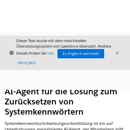
Dieser Text wurde mit dem maschinellen
Übersetzungssystem von Salesforce übersetzt. Weitere
Schließen
Schli
Details finden Sie
hier
.
Zu Englisch wechseln
Schließ
Nicht jetzt
Inhalt
Inhalt anzeigen
AI-Agent für die Lösung zum
Zurücksetzen von
Systemkennwörtern
Systemkennwortzurücksetzungsunterstützung ist ein auf
Unterhaltungen spezialisierter AI-Agent, der Mitarbeitern hilft,