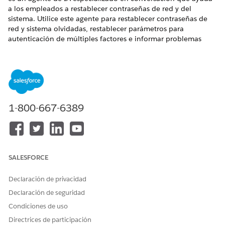
a los empleados a restablecer contraseñas de red y del
sistema. Utilice este agente para restablecer contraseñas de
red y sistema olvidadas, restablecer parámetros para
autenticación de múltiples factores e informar problemas
técnicos relacionados con contraseñas. Este agente gestiona
la recuperación de credenciales a nivel del sistema.
EDICIONES NECESARIAS
Disponible en: Lightning Experience
1-800-667-6389
Disponible en: Ediciones
Enterprise
,
Performance
y
Unlimited
con Agentforce IT Service.
Elementos de catálogo de servicio
SALESFORCE
Este agente especializado utiliza automáticamente estas
plantillas de SCI para atender su solicitud. Puede configurar
Declaración de privacidad
plantillas de elementos de catálogo de servicio adicionales
Declaración de seguridad
para admitir aplicaciones y tipos de solicitud similares.
Condiciones de uso
Restablecer la autenticación de múltiples factores (MFA)
Directrices de participación
Solicitar desbloqueo de cuenta para colega