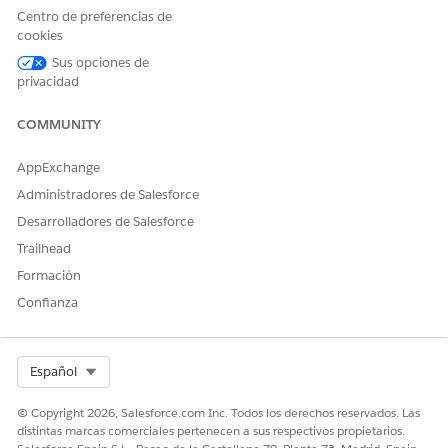
Centro de preferencias de
Solicitud de restablecimiento de contraseña para colega
cookies
Restablecer contraseña de cuenta
Desbloquear cuenta de usuario
Sus opciones de
privacidad
Acciones de agentes
COMMUNITY
Estas acciones se ejecutan automáticamente durante su
conversación con el agente especializado.
AppExchange
Responder a preguntas con Knowledge
Administradores de Salesforce
Obtener elementos de catálogo de servicio aptos
Desarrolladores de Salesforce
Ejecutar flujo de elemento de Catálogo de servicio
Trailhead
Obtener tarjeta de lanzamiento de producto
Crear incidente para empleado
Formación
Confianza
Select Org
Español
EJEMPLO
Restablecimiento de una contraseña de red olvidada
© Copyright 2026, Salesforce.com Inc. Todos los derechos reservados. Las
distintas marcas comerciales pertenecen a sus respectivos propietarios.
Escenario: El empleado Tom olvidó su contraseña de red y