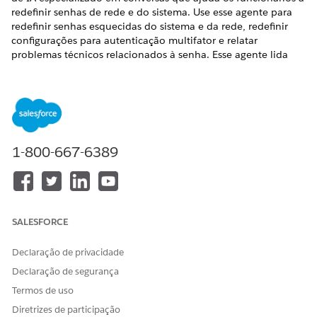
redefinir senhas de rede e do sistema. Use esse agente para
redefinir senhas esquecidas do sistema e da rede, redefinir
configurações para autenticação multifator e relatar
problemas técnicos relacionados à senha. Esse agente lida
com a recuperação de credencial no nível do sistema.
EDIÇÕES OBRIGATÓRIAS
Disponível em: Lightning Experience
1-800-667-6389
Disponível em: Edições
Enterprise
,
Performance
e
Unlimited
com o Serviço de TI Agentforce.
Itens do Catálogo de serviços
Esse agente especializado usa automaticamente esses
SALESFORCE
modelos de SCI para atender à sua solicitação. Você pode
configurar modelos de item do catálogo de serviços
Declaração de privacidade
adicionais para dar suporte a aplicativos e tipos de solicitação
Declaração de segurança
semelhantes.
Termos de uso
Reiniciar autenticação multifator (MFA)
Diretrizes de participação
Solicitar desbloqueio de conta para colega