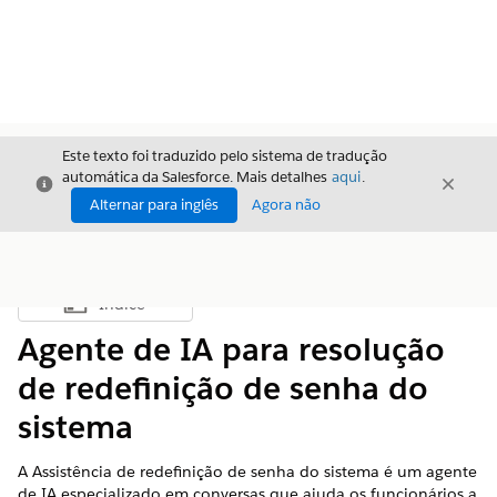
Este texto foi traduzido pelo sistema de tradução
automática da Salesforce. Mais detalhes
aqui
.
Fechar
Fecha
Fechar
Alternar para inglês
Agora não
Índice
Mostrar índice
Agente de IA para resolução
de redefinição de senha do
sistema
A Assistência de redefinição de senha do sistema é um agente
de IA especializado em conversas que ajuda os funcionários a