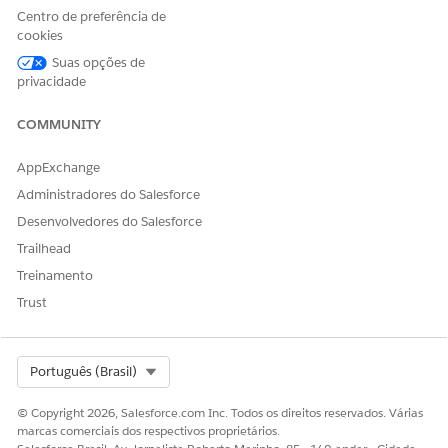
Centro de preferência de
Solicitar redefinição de senha para Colega
cookies
Resetar senha da conta
Desbloquear conta de usuário
Suas opções de
privacidade
Ações do agente
COMMUNITY
Essas ações são executadas automaticamente durante sua
conversa com o agente especializado.
AppExchange
Responder a perguntas com Knowledge
Administradores do Salesforce
Obter itens do Catálogo de serviços elegíveis
Desenvolvedores do Salesforce
Executar fluxo de item do Catálogo de serviços
Trailhead
Obter o cartão de lançamento do produto
Criar incidente para funcionário
Treinamento
Trust
Select Org
Português (Brasil)
EXEMPLO
Redefinindo uma senha de rede esquecida
© Copyright 2026, Salesforce.com Inc. Todos os direitos reservados. Várias
marcas comerciais dos respectivos proprietários.
Cenário: O Funcionário Tom esqueceu sua senha de rede e