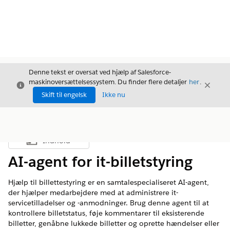
Denne tekst er oversat ved hjælp af Salesforce-
maskinoversættelsessystem. Du finder flere detaljer
her
.
Luk
Luk
Luk
Skift til engelsk
Ikke nu
Indhold
Vis indholdsfortegnelse
AI-agent for it-billetstyring
Hjælp til billettestyring er en samtalespecialiseret AI-agent,
der hjælper medarbejdere med at administrere it-
servicetilladelser og -anmodninger. Brug denne agent til at
kontrollere billetstatus, føje kommentarer til eksisterende
billetter, genåbne lukkede billetter og oprette hændelser eller