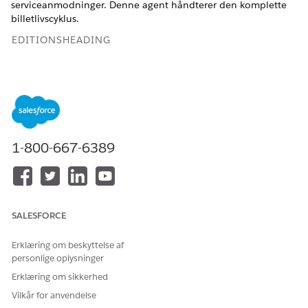
serviceanmodninger. Denne agent håndterer den komplette
billetlivscyklus.
EDITIONSHEADING
Tilgængelig i: Lightning Experience
Tilgængelig i:
Enterprise
,
Performance
og
Unlimited
Edition
med Agentforce IT Service.
Agenthandlinger
1-800-667-6389
Disse handlinger kører automatisk under din samtale med
den specialiserede agent.
Identificer registrering efter navn
SALESFORCE
Besvar spørgsmål med Knowledge
Opsummer billet for medarbejder
Erklæring om beskyttelse af
Opret hændelse for medarbejder
personlige oplysninger
Føj kommentar til registrering
Genåbning af billet
Erklæring om sikkerhed
Få relevante billetter efter beskrivelse
Vilkår for anvendelse
Hent berettigede servicekatalogelementer