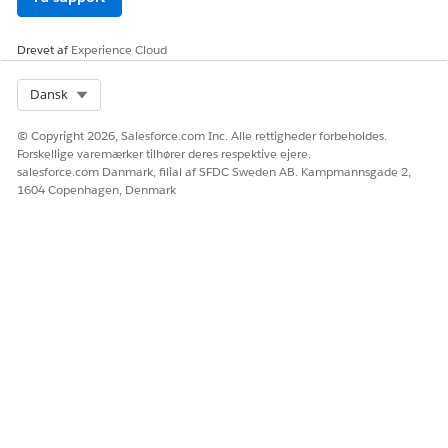
John: Ja, inkluder disse detaljer.
AI-agent: Din kommentar er føjet til INC-004812. Du
Drevet af
Experience Cloud
kan se den på billetaktivitetstidslinjen.
Select Org
Dansk
© Copyright 2026, Salesforce.com Inc. Alle rettigheder forbeholdes.
Forskellige varemærker tilhører deres respektive ejere.
LØSTE DENNE ARTIKEL DIT PROBLEM?
salesforce.com Danmark, filial af SFDC Sweden AB. Kampmannsgade 2,
Giv os besked, så vi kan forbedre os!
1604 Copenhagen, Denmark
Ja
Nej