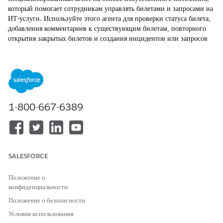
который помогает сотрудникам управлять билетами и запросами на
ИТ-услуги. Используйте этого агента для проверки статуса билета,
добавления комментариев к существующим билетам, повторного
открытия закрытых билетов и создания инцидентов или запросов
на обслуживание. Этот агент обрабатывает полный жизненный
цикл билета.
ТРЕБУЕМЫЕ ВЕРСИИ
Доступно в версиях: Lightning Experience
1-800-667-6389
Доступно в версиях:
Enterprise
,
Performance
и
Unlimited
Edition с Agentforce IT Service.
Действия агента
SALESFORCE
Эти действия выполняются автоматически во время разговора со
специализированным агентом.
Положение о
конфиденциальности
Определение записи по имени
Положение о безопасности
Ответы на вопросы посредством Knowledge
Резюмирование билета для сотрудника
Условия использования