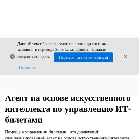
Данный текст был переведен при помощи системы
машинного перевода Salesforce. Дополнительные
Закрыть
Закры
сведения см.
здесь
.
Переключить на английский
Закрыт
Не сейчас
Содержание
Показать содержание
Агент на основе искусственного
интеллекта по управлению ИТ-
билетами
Помощь в управлении билетами - это диалоговый
специализированный агент на основе искусственного интеллекта,