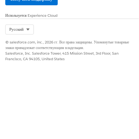
подтвердить перед публикацией, хотите ли вы, чтобы
комментарий добавил, что он работает в горячей точке, но
Используется
Experience Cloud
не работает в офисном Wi-Fi Чикаго после многофакторной
проверки подлинности?
Select Org
Русский
Джон: Да, добавьте эти сведения.
Агент на основе искусственного интеллекта: Комментарий
© salesforce.com, inc., 2026 гг. Все права защищены. Упомянутые товарные
добавлен в стандарт INC-004812. Его можно просмотреть
знаки принадлежат соответствующим владельцам.
на временной шкале действий над билетами.
Salesforce, Inc. Salesforce Tower, 415 Mission Street, 3rd Floor, San
Francisco, CA 94105, United States
ЭТА СТАТЬЯ РЕШИЛА ВАШУ ПРОБЛЕМУ?
Оставьте свой отзыв, чтобы мы могли стать лучше!
Да
Нет