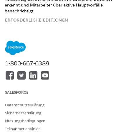
erkennt und Mitarbeiter über aktive Hauptvorfälle
benachrichtigt.
ERFORDERLICHE EDITIONEN
Wenn Sie die Eingabeparameter ändern oder die Ausgabe für
diese Aktion aktualisieren möchten, bearbeiten Sie die
Aufforderungsvorlage "Vorfallsauslösung". Anweisungen
finden Sie unter
Überarbeiten einer Aufforderungsvorlage
.
Verfügbarkeit: Lightning Experience
1-800-667-6389
Verfügbarkeit:
Enterprise
und
Unlimited
Edition mit
Agentforce IT Service.
Suchen Sie im App Launcher nach
Agentic IT Service Desk
SALESFORCE
und wählen Sie diese Option aus.
Mitarbeiter können auch Vorfälle über Slack erstellen.
Datenschutzerklärung
Klicken Sie auf die Registerkarte
Vorfälle
.
Sicherheitserklärung
Klicken Sie auf
Neu
.
Füllen Sie im Formular "Neuer Vorfall" die Pflichtfelder
Nutzungsbedingungen
aus:
Teilnahmerichtlinien