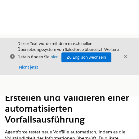
Dieser Text wurde mit dem maschinellen
Übersetzungssystem von Salesforce übersetzt. Weitere
Schließen
Schli
Details finden Sie
hier
.
Zu Englisch wechseln
Schließ
Nicht jetzt
Inhalt
Inhalt anzeigen
Erstellen und Validieren einer
automatisierten
Vorfallsausführung
Agentforce testet neue Vorfälle automatisch, indem es die
Vollständigkeit der Informationen überprüft, Duplikate